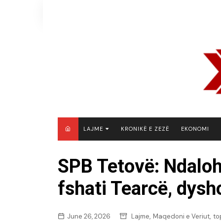
Skip
to
content
LAJME
KRONIKË E ZEZË
EKONOMI
MAQEDONI E VERIUT
SPB Tetovë: Ndaloh
KOSOVË
fshati Tearcë, dysh
SHQIPËRI
RAJON
BOTË
,
,
June 26, 2026
Lajme
Maqedoni e Veriut
to