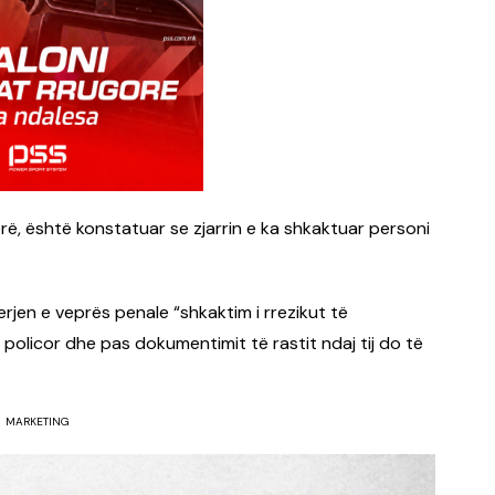
ë, është konstatuar se zjarrin e ka shkaktuar personi
erjen e veprës penale “shkaktim i rrezikut të
policor dhe pas dokumentimit të rastit ndaj tij do të
MARKETING