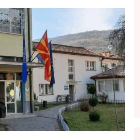
FOL POPULL
GJURMË
INTERVISTA EMISION
KONAKU
KU E KISHIM FJALEN
LIGJERATE FETARE
PARADITE ME NE
PIKËPAMJE
RECETA E DITES
RELAKS
RETRO JAVORE