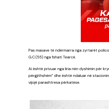
Pas masave të ndërmarra nga zyrtarët policor
G.C.(55) nga fshati Tearcë.
Ai është privuar nga liria nën dyshimin për kry
përgjithshëm” dhe është ndaluar në stacionin 
vijojë parashtresa përkatëse.