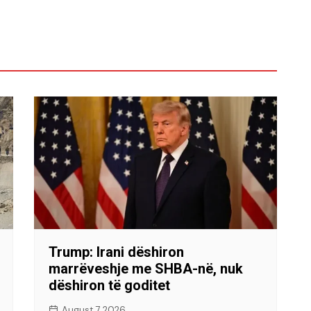
Trump: Irani dëshiron
marrëveshje me SHBA-në, nuk
dëshiron të goditet
August 7, 2026