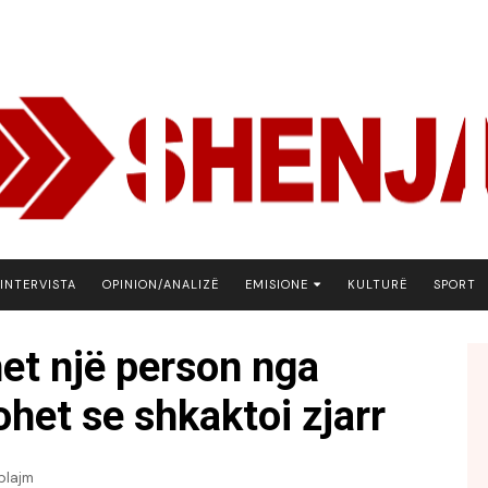
INTERVISTA
OPINION/ANALIZË
EMISIONE
KULTURË
SPORT
ARENA
et një person nga
BOTA NE FOKUS
ohet se shkaktoi zjarr
EKONOMIKS
EMISION DEBATIV
FJALA
plajm