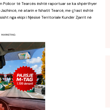
 Policor të Tearcës është raportuar se ka shpërthyer
–Jazhincë, në atarin e fshatit Tearcë, me ç’rast është
sisht nga ekipi i Njësisë Territoriale Kundër Zjarrit në
MARKETING