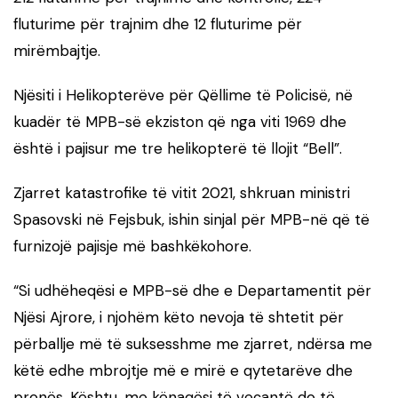
fluturime për trajnim dhe 12 fluturime për
mirëmbajtje.
Njësiti i Helikopterëve për Qëllime të Policisë, në
kuadër të MPB-së ekziston që nga viti 1969 dhe
është i pajisur me tre helikopterë të llojit “Bell”.
Zjarret katastrofike të vitit 2021, shkruan ministri
Spasovski në Fejsbuk, ishin sinjal për MPB-në që të
furnizojë pajisje më bashkëkohore.
“Si udhëheqësi e MPB-së dhe e Departamentit për
Njësi Ajrore, i njohëm këto nevoja të shtetit për
përballje më të suksesshme me zjarret, ndërsa me
këtë edhe mbrojtje më e mirë e qytetarëve dhe
pronës. Kështu, me kënaqësi të veçantë do të