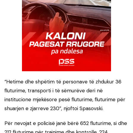
“Hetime dhe shpëtim të personave të zhdukur 36
fluturime, transporti i të sëmurëve deri në
institucione mjekësore pesë fluturime, fluturime për
shuarjen e zjarreve 230”, njoftoi Spasovski.
Për nevojat e policisë janë bërë 652 fluturime, si dhe
212 fluturime për trajnime dhe kontrolle, 224