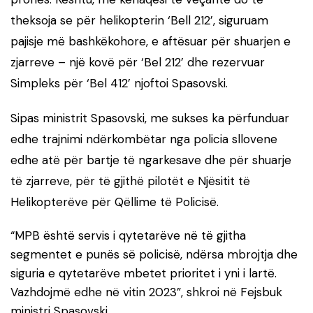
theksoja se për helikopterin ‘Bell 212’, siguruam
pajisje më bashkëkohore, e aftësuar për shuarjen e
zjarreve – një kovë për ‘Bel 212’ dhe rezervuar
Simpleks për ‘Bel 412’ njoftoi Spasovski.
Sipas ministrit Spasovski, me sukses ka përfunduar
edhe trajnimi ndërkombëtar nga policia sllovene
edhe atë për bartje të ngarkesave dhe për shuarje
të zjarreve, për të gjithë pilotët e Njësitit të
Helikopterëve për Qëllime të Policisë.
“MPB është servis i qytetarëve në të gjitha
segmentet e punës së policisë, ndërsa mbrojtja dhe
siguria e qytetarëve mbetet prioritet i yni i lartë.
Vazhdojmë edhe në vitin 2023”, shkroi në Fejsbuk
ministri Spasovski.