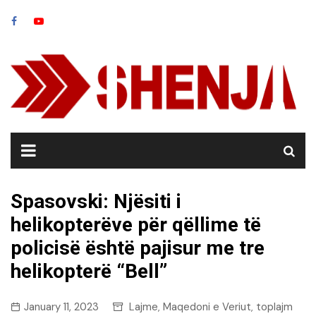
Skip
to
content
Spasovski: Njësiti i
helikopterëve për qëllime të
policisë është pajisur me tre
helikopterë “Bell”
January 11, 2023
Lajme
Maqedoni e Veriut
toplajm
,
,