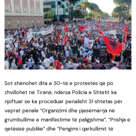
Sot shënohet dita e 30-të e protestës që po
zhvillohet në Tiranë, ndërsa Policia e Shtetit ka
njoftuar se ka proceduar penalisht 31 shtetas për
veprat penale “Organizimi dhe pjesëmarrja në
grumbullime e manifestime të paligjshme”, “Prishja e
qetësisë publike” dhe “Pengimi i qarkullimit të