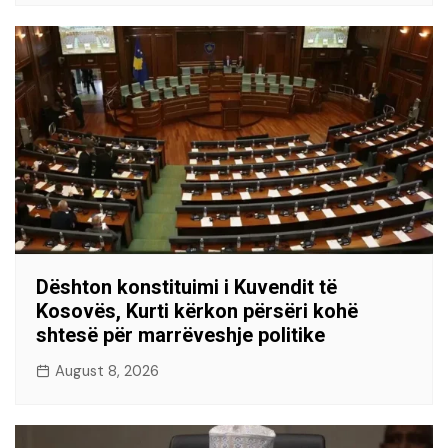
Dështon konstituimi i Kuvendit të
Kosovës, Kurti kërkon përsëri kohë
shtesë për marrëveshje politike
August 8, 2026