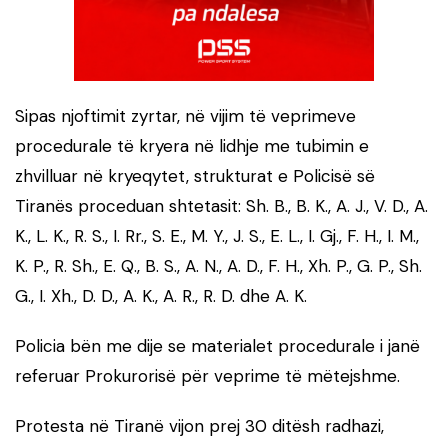
Sipas njoftimit zyrtar, në vijim të veprimeve
procedurale të kryera në lidhje me tubimin e
zhvilluar në kryeqytet, strukturat e Policisë së
Tiranës proceduan shtetasit: Sh. B., B. K., A. J., V. D., A.
K., L. K., R. S., I. Rr., S. E., M. Y., J. S., E. L., I. Gj., F. H., I. M.,
K. P., R. Sh., E. Q., B. S., A. N., A. D., F. H., Xh. P., G. P., Sh.
G., I. Xh., D. D., A. K., A. R., R. D. dhe A. K.
Policia bën me dije se materialet procedurale i janë
referuar Prokurorisë për veprime të mëtejshme.
Protesta në Tiranë vijon prej 30 ditësh radhazi,