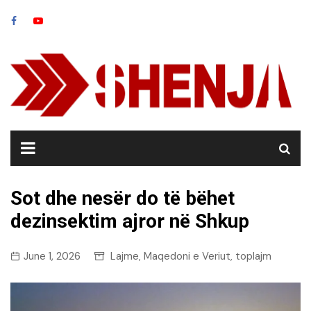
Skip
to
content
Sot dhe nesër do të bëhet
dezinsektim ajror në Shkup
June 1, 2026
Lajme
Maqedoni e Veriut
toplajm
,
,