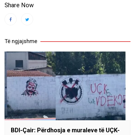
Share Now
Të ngjajshme
BDI-Çair: Përdhosja e muraleve të UÇK-