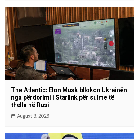
The Atlantic: Elon Musk bllokon Ukrainën
nga përdorimi i Starlink për sulme të
thella në Rusi
August 8, 2026