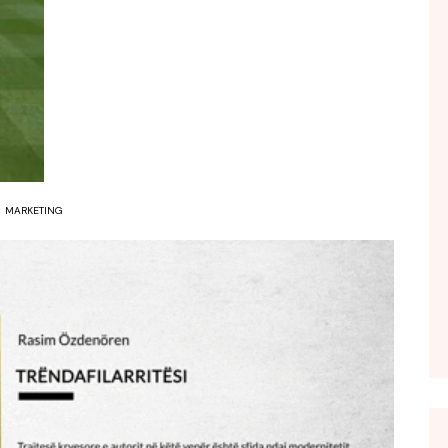
FOL POPULL
GJURMË
INTERVISTA EMISION
KONAKU
KU E KISHIM FJALEN
LIGJERATE FETARE
MARKETING
PARADITE ME NE
PIKËPAMJE
RECETA E DITES
RELAKS
RETRO JAVORE