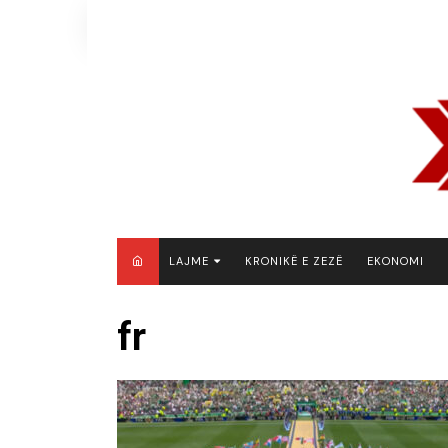
Skip
to
content
LAJME
KRONIKË E ZEZË
EKONOMI
MAQEDONI E VERIUT
fr
KOSOVË
SHQIPËRI
RAJON
BOTË