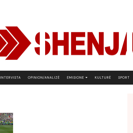
INTERVISTA
OPINION/ANALIZË
EMISIONE
KULTURË
SPORT
ARENA
BOTA NE FOKUS
EKONOMIKS
EMISION DEBATIV
FJALA