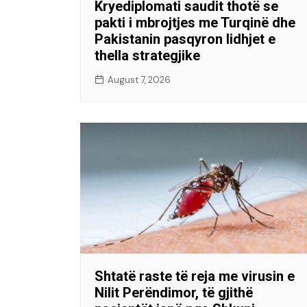
Kryediplomati saudit thotë se
pakti i mbrojtjes me Turqinë dhe
Pakistanin pasqyron lidhjet e
thella strategjike
August 7, 2026
Shtatë raste të reja me virusin e
Nilit Perëndimor, të gjithë