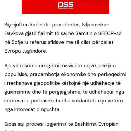
Siç njofton kabineti i presidentes, Siljanovska-
Davkova gjatë fjalimit të saj në Samitin e SEECP-së
në Sofje iu referua sfidave me të cilat përballet
Evropa Juglindore.
Ajo vlerësoi se emigrimi masiv i të rinjve, plakja e
popullsisë, prapambetja ekonomike dhe përkeqësimi
i rrethanave gjeopolitike kërkojnë një udhëheqje të
guximshme dhe të përgjegjshme, të udhëhequr nga
interesat e përbashkëta dhe solidariteti, e jo vetëm
nga interesat e ngushta.
Sipas saj, procesi i zgjerimit të Bashkimit Evropian