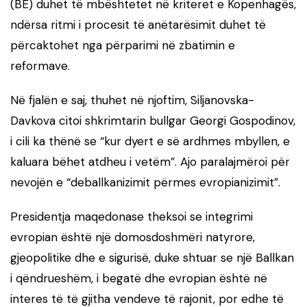
(BE) duhet të mbështetet në kriteret e Kopenhagës,
ndërsa ritmi i procesit të anëtarësimit duhet të
përcaktohet nga përparimi në zbatimin e
reformave.
Në fjalën e saj, thuhet në njoftim, Siljanovska-
Davkova citoi shkrimtarin bullgar Georgi Gospodinov,
i cili ka thënë se “kur dyert e së ardhmes mbyllen, e
kaluara bëhet atdheu i vetëm”. Ajo paralajmëroi për
nevojën e “deballkanizimit përmes evropianizimit”.
Presidentja maqedonase theksoi se integrimi
evropian është një domosdoshmëri natyrore,
gjeopolitike dhe e sigurisë, duke shtuar se një Ballkan
i qëndrueshëm, i begatë dhe evropian është në
interes të të gjitha vendeve të rajonit, por edhe të