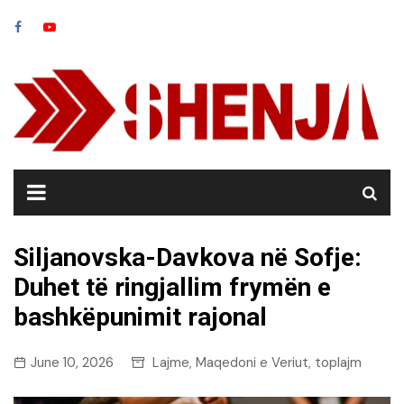
Skip
to
content
Siljanovska-Davkova në Sofje:
Duhet të ringjallim frymën e
bashkëpunimit rajonal
June 10, 2026
Lajme
Maqedoni e Veriut
toplajm
,
,