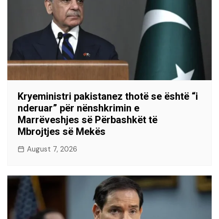
Kryeministri pakistanez thotë se është “i
nderuar” për nënshkrimin e
Marrëveshjes së Përbashkët të
Mbrojtjes së Mekës
August 7, 2026