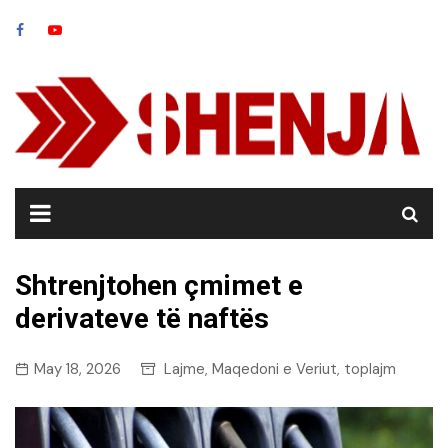
Skip
to
content
Shtrenjtohen çmimet e
derivateve të naftës
May 18, 2026
Lajme
Maqedoni e Veriut
toplajm
,
,