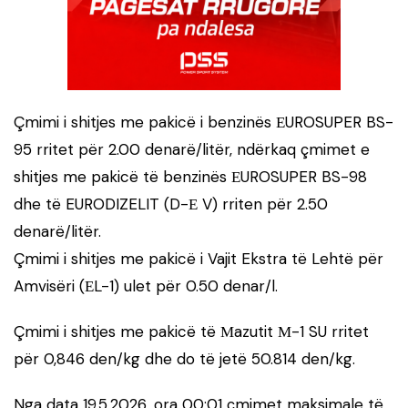
Çmimi i shitjes me pakicë i benzinës ЕUROSUPER BS-
95 rritet për 2.00 denarë/litër, ndërkaq çmimet e
shitjes me pakicë të benzinës ЕUROSUPER BS-98
dhe të EURODIZELIT (D-Е V) rriten për 2.50
denarë/litër.
Çmimi i shitjes me pakicë i Vajit Ekstra të Lehtë për
Amvisëri (ЕL-1) ulet për 0.50 denar/l.
Çmimi i shitjes me pakicë të Мazutit М-1 SU rritet
për 0,846 den/kg dhe do të jetë 50.814 den/kg.
Nga data 19.5.2026, ora 00:01 çmimet maksimale të