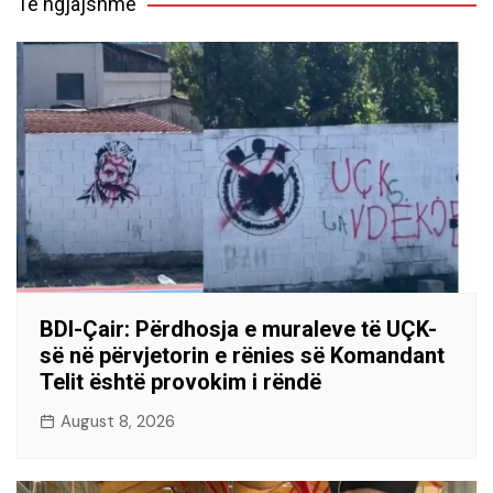
Të ngjajshme
BDI-Çair: Përdhosja e muraleve të UÇK-
së në përvjetorin e rënies së Komandant
Telit është provokim i rëndë
August 8, 2026