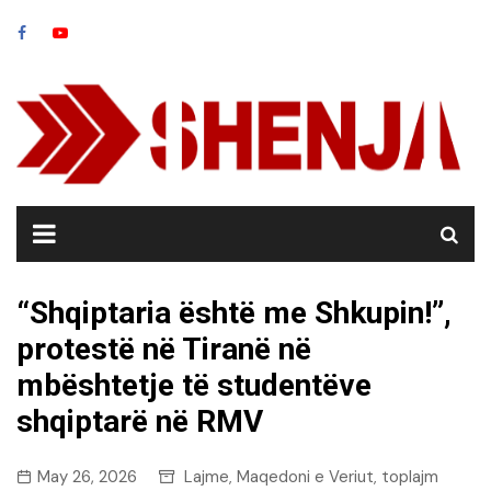
Skip
to
content
“Shqiptaria është me Shkupin!”,
protestë në Tiranë në
mbështetje të studentëve
shqiptarë në RMV
May 26, 2026
Lajme
Maqedoni e Veriut
toplajm
,
,