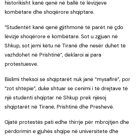
historikisht kanë qenë në ballë të lëvizjeve
kombëtare dhe shoqërore shqiptare.
“Studentët kanë qenë gjithmonë të parët në çdo
lëvizje shoqërore e kombëtare. Sot u zgjuan në
Shkup, sot jemi këtu në Tiranë dhe nesër duhet të
vazhdohet në Prishtinë”, deklaroi ai para
protestuesve.
Bislimi theksoi se shqiptarët nuk janë “mysafirë”, por
“zot shtëpie”, duke shtuar se cenimi i të drejtave të
një studenti shqiptar në Shkup prek njësoj
shqiptarët në Tiranë, Prishtinë dhe Preshevë.
Gjatë protestës pati edhe thirrje për mbrojtjen dhe
përdorimin e gjuhës shqipe në universitete dhe