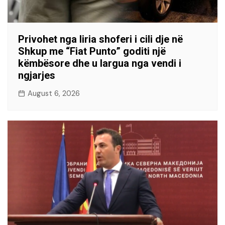
Privohet nga liria shoferi i cili dje në
Shkup me “Fiat Punto” goditi një
këmbësore dhe u largua nga vendi i
ngjarjes
August 6, 2026