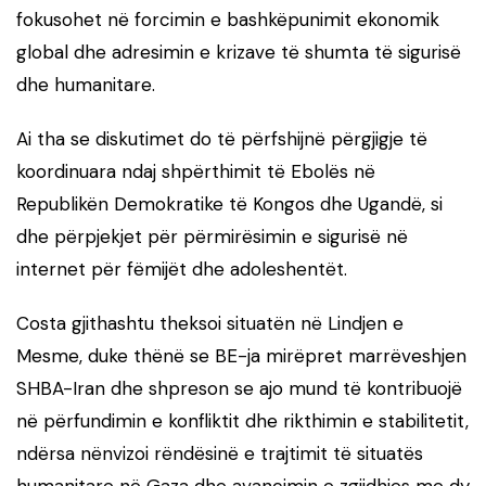
fokusohet në forcimin e bashkëpunimit ekonomik
global dhe adresimin e krizave të shumta të sigurisë
dhe humanitare.
Ai tha se diskutimet do të përfshijnë përgjigje të
koordinuara ndaj shpërthimit të Ebolës në
Republikën Demokratike të Kongos dhe Ugandë, si
dhe përpjekjet për përmirësimin e sigurisë në
internet për fëmijët dhe adoleshentët.
Costa gjithashtu theksoi situatën në Lindjen e
Mesme, duke thënë se BE-ja mirëpret marrëveshjen
SHBA-Iran dhe shpreson se ajo mund të kontribuojë
në përfundimin e konfliktit dhe rikthimin e stabilitetit,
ndërsa nënvizoi rëndësinë e trajtimit të situatës
humanitare në Gaza dhe avancimin e zgjidhjes me dy