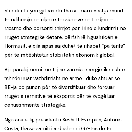
Von der Leyen gjithashtu tha se marrëveshja mund
të ndihmojë në uljen e tensioneve në Lindjen e
Mesme dhe përsëriti thirrjet për lirinë e lundrimit në
rrugët strategjike detare, përfshirë Ngushticën e
Hormuzit, e cila sipas saj duhet të rihapet “pa tarifa”
për të mbështetur stabilitetin ekonomik global.
Ajo paralajmëroi më tej se varësia energjetike është
“shndërruar vazhdimisht në armë”, duke shtuar se
BE-ja po punon për të diversifikuar dhe forcuar
rrugët alternative të eksportit për të zvogëluar
cenueshmëritë strategjike.
Nga ana e tij, presidenti i Këshillit Evropian, Antonio
Costa, tha se samiti i ardhshëm i G7-tës do të