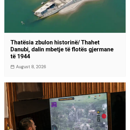
Thatësia zbulon historinë/ Thahet
Danubi, dalin mbetje të flotës gjermane
të 1944
August 8, 2026