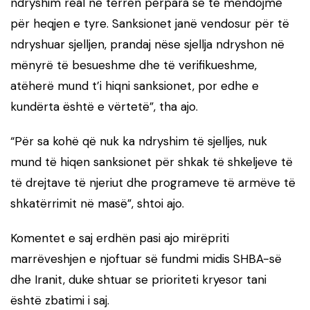
ndryshim real në terren përpara se të mendojmë
për heqjen e tyre. Sanksionet janë vendosur për të
ndryshuar sjelljen, prandaj nëse sjellja ndryshon në
mënyrë të besueshme dhe të verifikueshme,
atëherë mund t’i hiqni sanksionet, por edhe e
kundërta është e vërtetë”, tha ajo.
“Për sa kohë që nuk ka ndryshim të sjelljes, nuk
mund të hiqen sanksionet për shkak të shkeljeve të
të drejtave të njeriut dhe programeve të armëve të
shkatërrimit në masë”, shtoi ajo.
Komentet e saj erdhën pasi ajo mirëpriti
marrëveshjen e njoftuar së fundmi midis SHBA-së
dhe Iranit, duke shtuar se prioriteti kryesor tani
është zbatimi i saj.