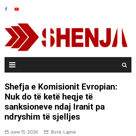
Skip
to
content
Shefja e Komisionit Evropian:
Nuk do të ketë heqje të
sanksioneve ndaj Iranit pa
ndryshim të sjelljes
June 15, 2026
Botë
Lajme
,