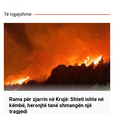
Të ngjajshme
Rama për zjarrin në Krujë: Shteti ishte në
këmbë, heronjtë tanë shmangën një
tragjedi