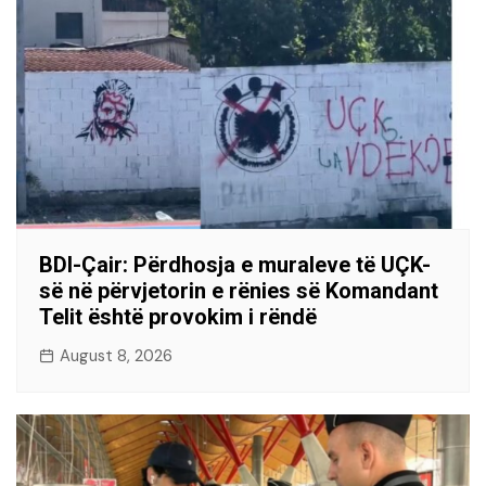
BDI-Çair: Përdhosja e muraleve të UÇK-
së në përvjetorin e rënies së Komandant
Telit është provokim i rëndë
August 8, 2026