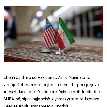
Shefi i Ushtrisë së Pakistanit, Asim Munir, do të
vizitojë Teheranin të enjten, në mes të përpjekjeve
të vazhdueshme të ndërmjetësimit midis Iranit dhe
SHBA-së, sipas agjencisë gjysmëzyrtare të lajmeve
ISNA të Iranit, transmeton Anadolu.