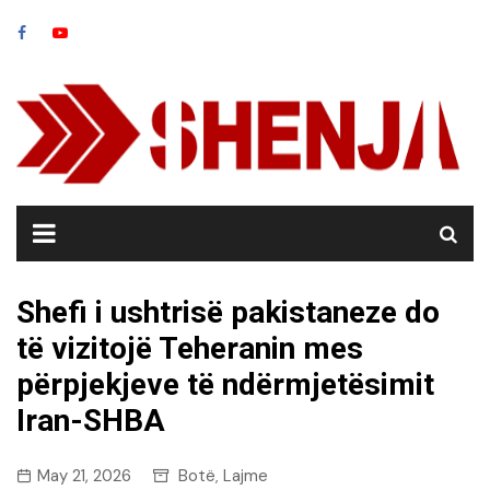
Skip
to
content
Shefi i ushtrisë pakistaneze do
të vizitojë Teheranin mes
përpjekjeve të ndërmjetësimit
Iran-SHBA
May 21, 2026
Botë
Lajme
,