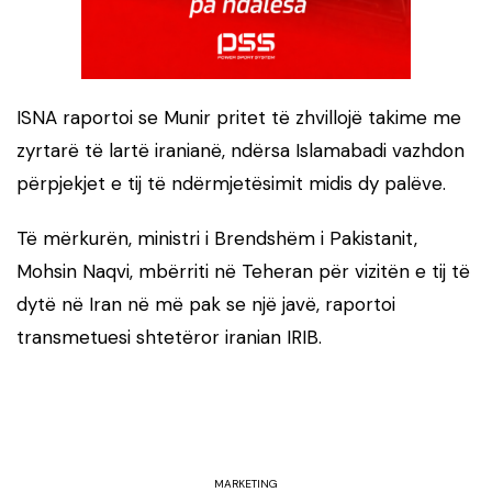
ISNA raportoi se Munir pritet të zhvillojë takime me
zyrtarë të lartë iranianë, ndërsa Islamabadi vazhdon
përpjekjet e tij të ndërmjetësimit midis dy palëve.
Të mërkurën, ministri i Brendshëm i Pakistanit,
Mohsin Naqvi, mbërriti në Teheran për vizitën e tij të
dytë në Iran në më pak se një javë, raportoi
transmetuesi shtetëror iranian IRIB.
MARKETING