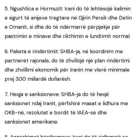
5. Ngushtica e Hormuzit: Irani do të lehtësojë kalimin
e sigurt të anijeve tregtare në Gjirin Persik dhe Detin
e Omanit, si dhe do të ndërmarrë përpjekje për
pastrimin e minave dhe rikthimin e lundrimit normal.
6. Paketa e rindërtimit: SHBA-ja, në koordinim me
partnerët rajonalë, do të zhvillojë një plan rindërtimi
dhe zhvillimi ekonomik për Iranin me vlerë minimale
prej 300 miliardë dollarësh.
7. Heqja e sanksioneve: SHBA-ja do të heqë
sanksionet ndaj Iranit, përfshirë masat e lidhura me
OKB-në, rezolutat e bordit të IAEA-së dhe
sanksionet amerikane.
8. Angazhimet bërthamore: Irani do të riafirmojë se