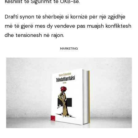
Këshillit të Sigurimit të OKB-së.
Drafti synon të shërbejë si kornizë për një zgjidhje
më të gjerë mes dy vendeve pas muajsh konfliktesh
dhe tensionesh në rajon.
MARKETING