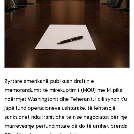
Zyrtarë amerikanë publikuan draftin e
memorandumit të mirëkuptimit (MOU) me 14 pika
ndërmjet Washingtonit dhe Teheranit, i cili synon t’u
japë fund operacioneve ushtarake, të lehtësojë
sanksionet ndaj Iranit dhe të nisë negociatat për një
marrëveshje përfundimtare që do të arrihet brenda