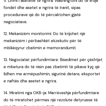
11. Lirimi i aseteve të ngrira: Washingtoni do të lirojë
fondet dhe asetet e ngrira të Iranit, sipas
procedurave që do të përcaktohen gjatë
negociatave.
12. Mekanizëm monitorimi: Do të krijohet një
mekanizëm i përbashkët ekzekutiv për të
mbikëqyrur zbatimin e memorandumit.
13. Negociatat përfundimtare: Bisedimet për çështjet
e mbetura do të nisin pas zbatimit të pikave kyç që
lidhen me armëpushimin, sigurinë detare, eksportet
e naftës dhe asetet e ngrira.
14. Miratimi nga OKB-ja: Marrëveshja përfundimtare
do të miratohet përmes një rezolute detyruese të