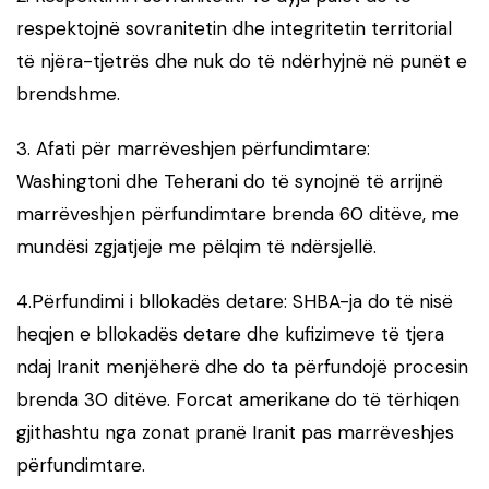
respektojnë sovranitetin dhe integritetin territorial
të njëra-tjetrës dhe nuk do të ndërhyjnë në punët e
brendshme.
3. Afati për marrëveshjen përfundimtare:
Washingtoni dhe Teherani do të synojnë të arrijnë
marrëveshjen përfundimtare brenda 60 ditëve, me
mundësi zgjatjeje me pëlqim të ndërsjellë.
4.Përfundimi i bllokadës detare: SHBA-ja do të nisë
heqjen e bllokadës detare dhe kufizimeve të tjera
ndaj Iranit menjëherë dhe do ta përfundojë procesin
brenda 30 ditëve. Forcat amerikane do të tërhiqen
gjithashtu nga zonat pranë Iranit pas marrëveshjes
përfundimtare.