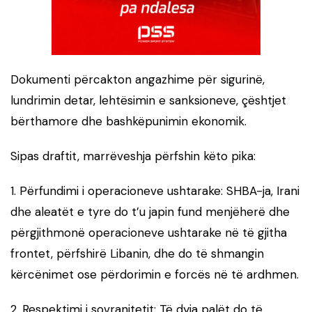
Dokumenti përcakton angazhime për sigurinë,
lundrimin detar, lehtësimin e sanksioneve, çështjet
bërthamore dhe bashkëpunimin ekonomik.
Sipas draftit, marrëveshja përfshin këto pika:
1. Përfundimi i operacioneve ushtarake: SHBA-ja, Irani
dhe aleatët e tyre do t’u japin fund menjëherë dhe
përgjithmonë operacioneve ushtarake në të gjitha
frontet, përfshirë Libanin, dhe do të shmangin
kërcënimet ose përdorimin e forcës në të ardhmen.
2. Respektimi i sovranitetit: Të dyja palët do të