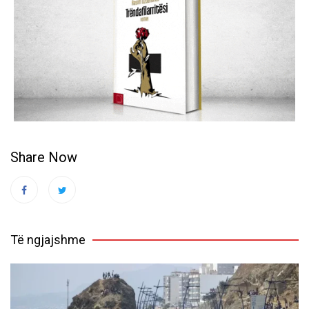
Share Now
Të ngjajshme