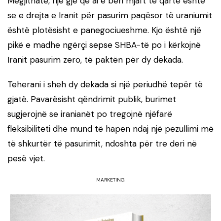
Megjithatë, një gjë që ai e bëri mjaft të qartë është
se e drejta e Iranit për pasurim paqësor të uraniumit
është plotësisht e panegociueshme. Kjo është një
pikë e madhe ngërçi sepse SHBA-të po i kërkojnë
Iranit pasurim zero, të paktën për dy dekada.
Teherani i sheh dy dekada si një periudhë tepër të
gjatë. Pavarësisht qëndrimit publik, burimet
sugjerojnë se iranianët po tregojnë njëfarë
fleksibiliteti dhe mund të hapen ndaj një pezullimi më
të shkurtër të pasurimit, ndoshta për tre deri në
pesë vjet.
MARKETING