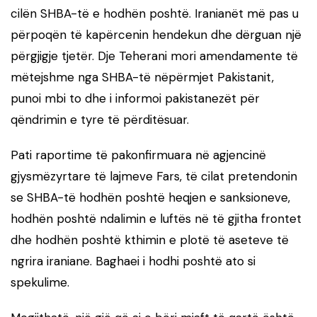
cilën SHBA-të e hodhën poshtë. Iranianët më pas u
përpoqën të kapërcenin hendekun dhe dërguan një
përgjigje tjetër. Dje Teherani mori amendamente të
mëtejshme nga SHBA-të nëpërmjet Pakistanit,
punoi mbi to dhe i informoi pakistanezët për
qëndrimin e tyre të përditësuar.
Pati raportime të pakonfirmuara në agjencinë
gjysmëzyrtare të lajmeve Fars, të cilat pretendonin
se SHBA-të hodhën poshtë heqjen e sanksioneve,
hodhën poshtë ndalimin e luftës në të gjitha frontet
dhe hodhën poshtë kthimin e plotë të aseteve të
ngrira iraniane. Baghaei i hodhi poshtë ato si
spekulime.