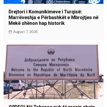
Drejtori i Komunikimeve i Turqisë:
Marrëveshja e Përbashkët e Mbrojtjes në
Mekë shënon hap historik
August 7, 2026
(VIDEO) Në Tabanoc nuk të presin shqip,