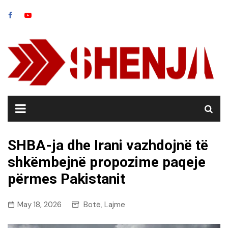
Skip
to
content
SHBA-ja dhe Irani vazhdojnë të
shkëmbejnë propozime paqeje
përmes Pakistanit
May 18, 2026
Botë
Lajme
,