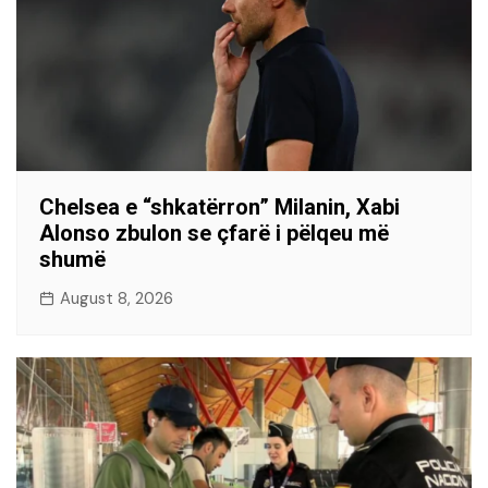
Chelsea e “shkatërron” Milanin, Xabi
Alonso zbulon se çfarë i pëlqeu më
shumë
August 8, 2026