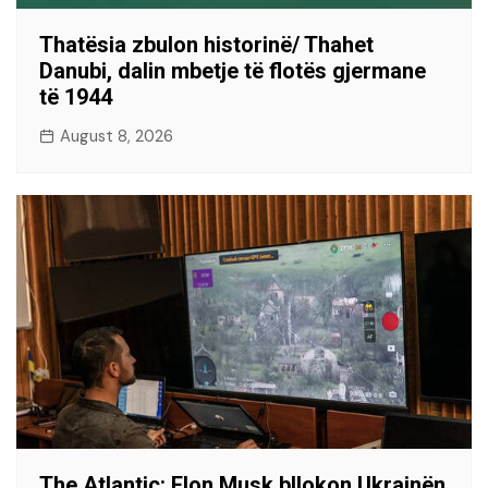
Thatësia zbulon historinë/ Thahet
Danubi, dalin mbetje të flotës gjermane
të 1944
August 8, 2026
The Atlantic: Elon Musk bllokon Ukrainën