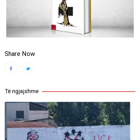
Share Now
Të ngjajshme