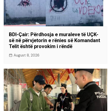
BDI-Çair: Përdhosja e muraleve të UÇK-
së në përvjetorin e rënies së Komandant
Telit është provokim i rëndë
August 8, 2026