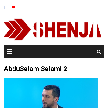
Skip
to
content
AbduSelam Selami 2