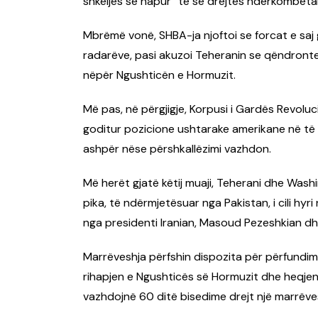
shkeljes së hapur” të së drejtës ndërkombëta
Mbrëmë vonë, SHBA-ja njoftoi se forcat e saj 
radarëve, pasi akuzoi Teheranin se qëndronte 
nëpër Ngushticën e Hormuzit.
Më pas, në përgjigje, Korpusi i Gardës Revoluc
goditur pozicione ushtarake amerikane në të g
ashpër nëse përshkallëzimi vazhdon.
Më herët gjatë këtij muaji, Teherani dhe Was
pika, të ndërmjetësuar nga Pakistan, i cili hyr
nga presidenti Iranian, Masoud Pezeshkian dh
Marrëveshja përfshin dispozita për përfundimin
rihapjen e Ngushticës së Hormuzit dhe heqjen
vazhdojnë 60 ditë bisedime drejt një marrëves