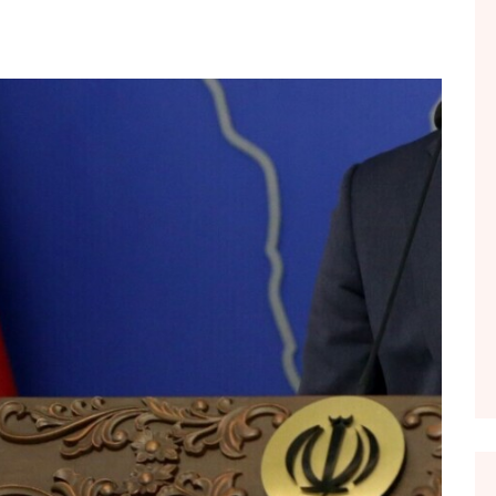
FOL POPULL
GJURMË
INTERVISTA EMISION
KONAKU
KU E KISHIM FJALEN
LIGJERATE FETARE
PARADITE ME NE
PIKËPAMJE
RECETA E DITES
RELAKS
RETRO JAVORE