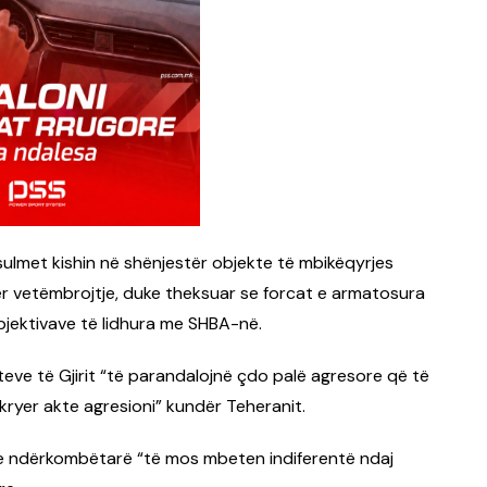
 sulmet kishin në shënjestër objekte të mbikëqyrjes
për vetëmbrojtje, duke theksuar se forcat e armatosura
bjektivave të lidhura me SHBA-në.
teteve të Gjirit “të parandalojnë çdo palë agresore që të
 kryer akte agresioni” kundër Teheranit.
ve ndërkombëtarë “të mos mbeten indiferentë ndaj