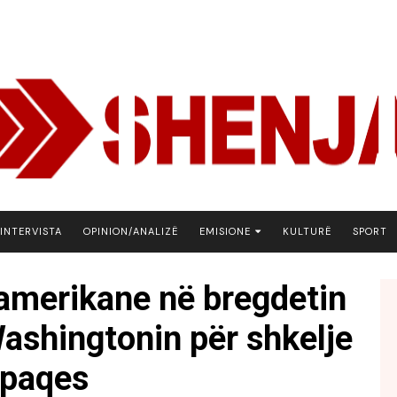
INTERVISTA
OPINION/ANALIZË
EMISIONE
KULTURË
SPORT
ARENA
 amerikane në bregdetin
BOTA NE FOKUS
 Washingtonin për shkelje
EKONOMIKS
EMISION DEBATIV
 paqes
FJALA