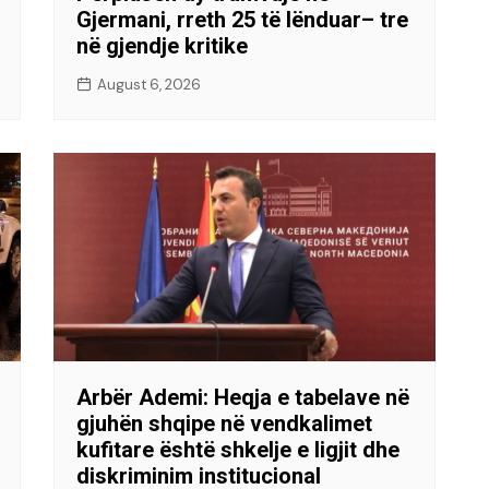
Gjermani, rreth 25 të lënduar– tre
në gjendje kritike
August 6, 2026
Arbër Ademi: Heqja e tabelave në
gjuhën shqipe në vendkalimet
kufitare është shkelje e ligjit dhe
diskriminim institucional