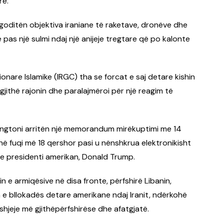
re.
goditën objektiva iraniane të raketave, dronëve dhe
pas një sulmi ndaj një anijeje tregtare që po kalonte
ionare Islamike (IRGC) tha se forcat e saj detare kishin
jithë rajonin dhe paralajmëroi për një reagim të
hingtoni arritën një memorandum mirëkuptimi me 14
i në fuqi më 18 qershor pasi u nënshkrua elektronikisht
e presidenti amerikan, Donald Trump.
 e armiqësive në disa fronte, përfshirë Libanin,
 e bllokadës detare amerikane ndaj Iranit, ndërkohë
hjeje më gjithëpërfshirëse dhe afatgjatë.