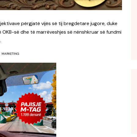
ektivave përgjatë vijës së tij bregdetare jugore, duke
së OKB-së dhe të marrëveshjes së nënshkruar së fundmi
.
MARKETING