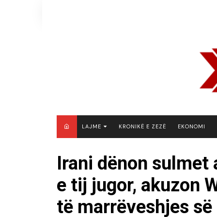
Skip
to
content
LAJME
KRONIKË E ZEZË
EKONOMI
MAQEDONI E VERIUT
Irani dënon sulmet
KOSOVË
e tij jugor, akuzon
SHQIPËRI
RAJON
të marrëveshjes së
BOTË