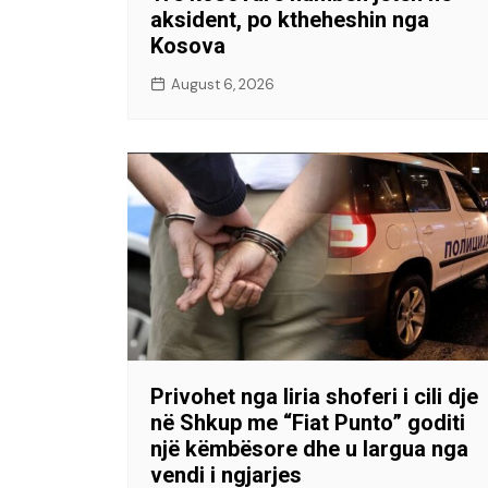
aksident, po ktheheshin nga
Kosova
August 6, 2026
Privohet nga liria shoferi i cili dje
në Shkup me “Fiat Punto” goditi
një këmbësore dhe u largua nga
vendi i ngjarjes