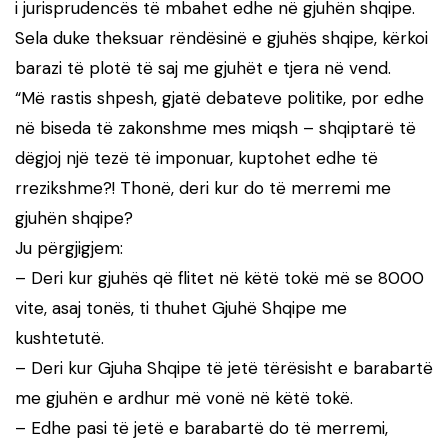
i jurisprudencës të mbahet edhe në gjuhën shqipe.
Sela duke theksuar rëndësinë e gjuhës shqipe, kërkoi
barazi të plotë të saj me gjuhët e tjera në vend.
“Më rastis shpesh, gjatë debateve politike, por edhe
në biseda të zakonshme mes miqsh – shqiptarë të
dëgjoj një tezë të imponuar, kuptohet edhe të
rrezikshme?! Thonë, deri kur do të merremi me
gjuhën shqipe?
Ju përgjigjem:
– Deri kur gjuhës që flitet në këtë tokë më se 8000
vite, asaj tonës, ti thuhet Gjuhë Shqipe me
kushtetutë.
– Deri kur Gjuha Shqipe të jetë tërësisht e barabartë
me gjuhën e ardhur më vonë në këtë tokë.
– Edhe pasi të jetë e barabartë do të merremi,