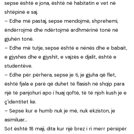
sepse është e jona, është në habitatin e vet në
shtëpinë e saj.
– Edhe më pastaj, sepse mendojmë, shprehemi,
ëndërrojmë dhe ndërtojmë ardhmërinë tonë në
gjuhën tonë.
– Edhe më tutje, sepse është e nënës dhe e babait,
e gjyshes dhe e gjyshit, e vajzës e djalit, është e
studentëve.
– Edhe për përhera, sepse je ti, je gjuha që flet,
është fjala e parë që duhet të flasish në shqip para
një të panjohuri apo i huaj qoftë, të të njoh kush je e
ç`identitet ke.
– Sepse kur e humb nuk je më, nuk ekziston, je
asimiluar…
Sot është 18 maji, dita kur një brez i ri merr përsipër