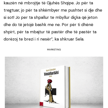
kauzën në mbrojtje të Gjuhës Shqipe. Jo për ta
tregtuar, jo për ta shkëmbyer me pushtet si dje dhe
si sot! Jo per ta shpallur te mbyllur diçka që jeton
dhe do të jetojë bashk me ne. Por për ti dhënë
shpirt, për ta mbajtur të pastër dhe të pastër ta
dorëzoj te brezi i ri nesër”, ka shkruar Sela.
MARKETING