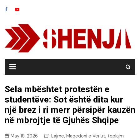
Skip
to
content
Sela mbështet protestën e
studentëve: Sot është dita kur
një brez i ri merr përsipër kauzën
në mbrojtje të Gjuhës Shqipe
May 18, 2026
Lajme
Maqedoni e Veriut
toplajm
,
,