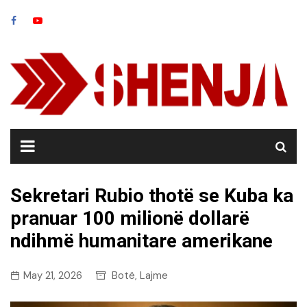
Skip
to
content
Sekretari Rubio thotë se Kuba ka
pranuar 100 milionë dollarë
ndihmë humanitare amerikane
May 21, 2026
Botë
Lajme
,