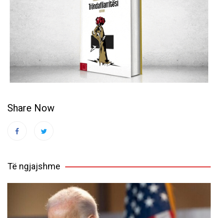
Share Now
Të ngjajshme