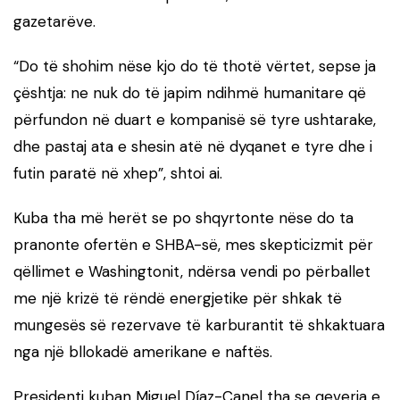
gazetarëve.
“Do të shohim nëse kjo do të thotë vërtet, sepse ja
çështja: ne nuk do të japim ndihmë humanitare që
përfundon në duart e kompanisë së tyre ushtarake,
dhe pastaj ata e shesin atë në dyqanet e tyre dhe i
futin paratë në xhep”, shtoi ai.
Kuba tha më herët se po shqyrtonte nëse do ta
pranonte ofertën e SHBA-së, mes skepticizmit për
qëllimet e Washingtonit, ndërsa vendi po përballet
me një krizë të rëndë energjetike për shkak të
mungesës së rezervave të karburantit të shkaktuara
nga një bllokadë amerikane e naftës.
Presidenti kuban Miguel Díaz-Canel tha se qeveria e