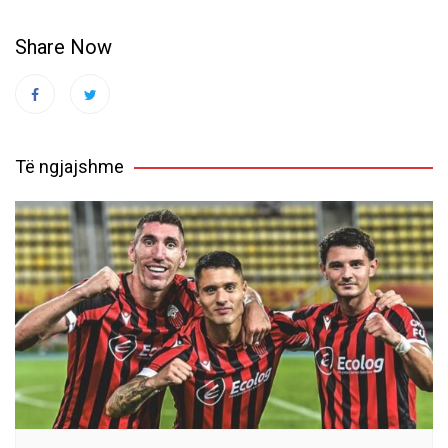
Share Now
Të ngjajshme