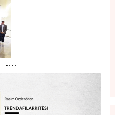
FOL POPULL
GJURMË
INTERVISTA EMISION
KONAKU
KU E KISHIM FJALEN
LIGJERATE FETARE
PARADITE ME NE
PIKËPAMJE
MARKETING
RECETA E DITES
RELAKS
RETRO JAVORE