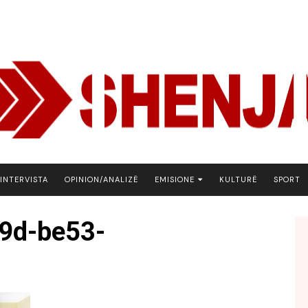
INTERVISTA
OPINION/ANALIZË
EMISIONE
KULTURË
SPORT
ARENA
9d-be53-
BOTA NE FOKUS
EKONOMIKS
EMISION DEBATIV
FJALA