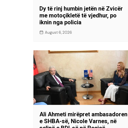
Dy të rinj humbin jetën në Zvicër
me motoçikletë të vjedhur, po
iknin nga policia
August 6, 2026
Ali Ahmeti mirëpret ambasadoren
e SHBA-së, Nicole Varnes, në
selinë e BDI-së në Reçicë