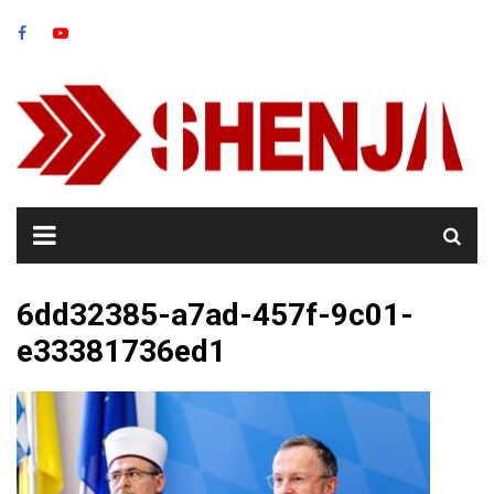
Skip
to
content
6dd32385-a7ad-457f-9c01-
e33381736ed1