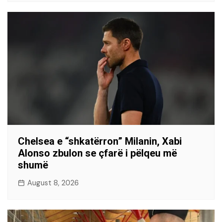
Chelsea e “shkatërron” Milanin, Xabi
Alonso zbulon se çfarë i pëlqeu më
shumë
August 8, 2026