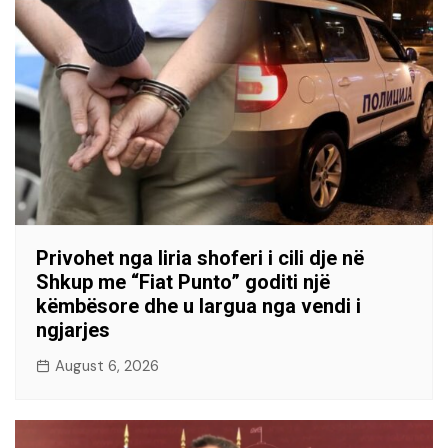
Privohet nga liria shoferi i cili dje në
Shkup me “Fiat Punto” goditi një
këmbësore dhe u largua nga vendi i
ngjarjes
August 6, 2026