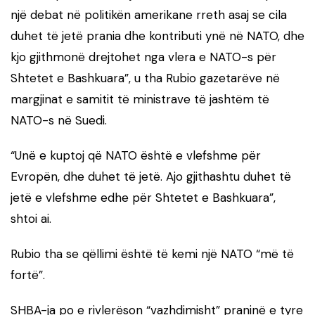
një debat në politikën amerikane rreth asaj se cila
duhet të jetë prania dhe kontributi ynë në NATO, dhe
kjo gjithmonë drejtohet nga vlera e NATO-s për
Shtetet e Bashkuara”, u tha Rubio gazetarëve në
margjinat e samitit të ministrave të jashtëm të
NATO-s në Suedi.
“Unë e kuptoj që NATO është e vlefshme për
Evropën, dhe duhet të jetë. Ajo gjithashtu duhet të
jetë e vlefshme edhe për Shtetet e Bashkuara”,
shtoi ai.
Rubio tha se qëllimi është të kemi një NATO “më të
fortë”.
SHBA-ja po e rivlerëson “vazhdimisht” praninë e tyre