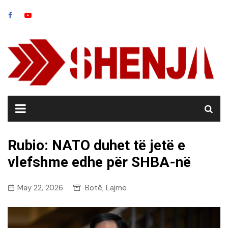
Skip
to
content
Rubio: NATO duhet të jetë e
vlefshme edhe për SHBA-në
May 22, 2026
Botë
Lajme
,