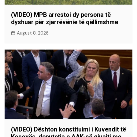
(VIDEO) MPB arrestoi dy persona të
dyshuar për zjarrëvënie të qëllimshme
August 8, 2026
(VIDEO) Dështon konstituimi i Kuvendit të
Kosovës, deputetja e AAK-së gjuajti me