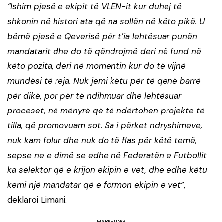
“Ishim pjesë e ekipit të VLEN-it kur duhej të
shkonin në histori ata që na sollën në këto pikë. U
bëmë pjesë e Qeverisë për t’ia lehtësuar punën
mandatarit dhe do të qëndrojmë deri në fund në
këto pozita, deri në momentin kur do të vijnë
mundësi të reja. Nuk jemi këtu për të qenë barrë
për dikë, por për të ndihmuar dhe lehtësuar
proceset, në mënyrë që të ndërtohen projekte të
tilla, që promovuam sot. Sa i përket ndryshimeve,
nuk kam folur dhe nuk do të flas për këtë temë,
sepse ne e dimë se edhe në Federatën e Futbollit
ka selektor që e krijon ekipin e vet, dhe edhe këtu
kemi një mandatar që e formon ekipin e vet”
,
deklaroi Limani.
MARKETING