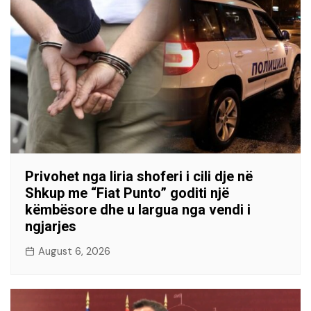
Privohet nga liria shoferi i cili dje në
Shkup me “Fiat Punto” goditi një
këmbësore dhe u largua nga vendi i
ngjarjes
August 6, 2026