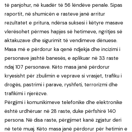
të panjohur, në kuadër të 56 lëndëve penale. Sipas
raportit, në shumicën e rasteve janë arritur
rezultatet e pritura, ndërsa suksesi i këtyre masave
vlerësohet përmes hapjes së hetimeve, ngritjes së
aktakuzave dhe sigurimit të vendimeve dënuese.
Masa më e përdorur ka qenë ndjekja dhe incizimi i
personave jashtë banesës, e aplikuar në 33 raste
ndaj 107 personave. Këto masa janë përdorur
kryesisht për zbulimin e veprave si vrasjet, trafiku i
drogës, pastrimi i parave, ryshfeti, terrorizmi dhe
trafikimi i njerëzve.
Përgjimi i komunikimeve telefonike dhe elektronike
është urdhëruar në 28 raste, duke përfshirë 140
persona. Në disa raste, përgjimet kanë zgjatur deri
në tetë muaj. Këto masa janë përdorur për hetimin e