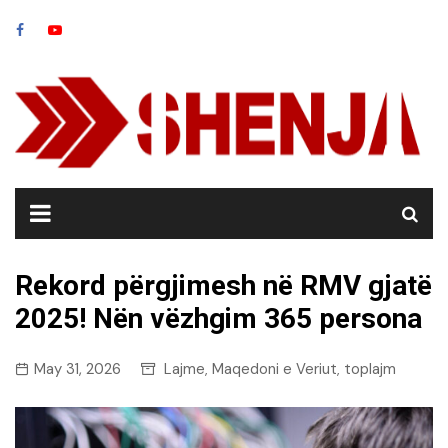
Skip
to
content
Rekord përgjimesh në RMV gjatë
2025! Nën vëzhgim 365 persona
May 31, 2026
Lajme
Maqedoni e Veriut
toplajm
,
,