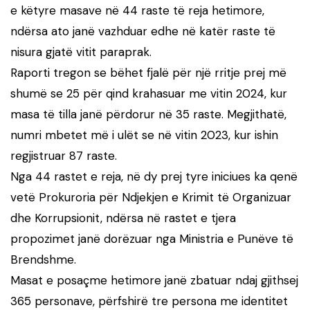
e këtyre masave në 44 raste të reja hetimore,
ndërsa ato janë vazhduar edhe në katër raste të
nisura gjatë vitit paraprak.
Raporti tregon se bëhet fjalë për një rritje prej më
shumë se 25 për qind krahasuar me vitin 2024, kur
masa të tilla janë përdorur në 35 raste. Megjithatë,
numri mbetet më i ulët se në vitin 2023, kur ishin
regjistruar 87 raste.
Nga 44 rastet e reja, në dy prej tyre iniciues ka qenë
vetë Prokuroria për Ndjekjen e Krimit të Organizuar
dhe Korrupsionit, ndërsa në rastet e tjera
propozimet janë dorëzuar nga Ministria e Punëve të
Brendshme.
Masat e posaçme hetimore janë zbatuar ndaj gjithsej
365 personave, përfshirë tre persona me identitet