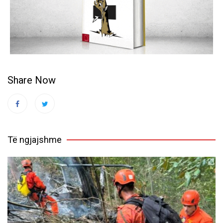
Share Now
Të ngjajshme