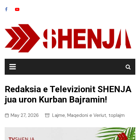
Skip
to
content
Redaksia e Televizionit SHENJA
jua uron Kurban Bajramin!
May 27, 2026
Lajme
Maqedoni e Veriut
toplajm
,
,