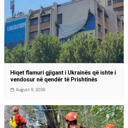
Hiqet flamuri gjigant i Ukrainës që ishte i
vendosur në qendër të Prishtinës
August 9, 2026