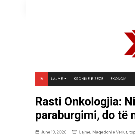
Skip
to
content
LAJME
KRONIKË E ZEZË
EKONOMI
MAQEDONI E VERIUT
Rasti Onkologjia: N
KOSOVË
paraburgimi, do të m
SHQIPËRI
RAJON
BOTË
,
,
June 19, 2026
Lajme
Maqedoni e Veriut
to