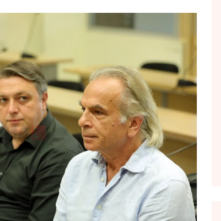
FOL POPULL
GJURMË
INTERVISTA EMISION
KONAKU
KU E KISHIM FJALEN
LIGJERATE FETARE
PARADITE ME NE
PIKËPAMJE
RECETA E DITES
RELAKS
RETRO JAVORE