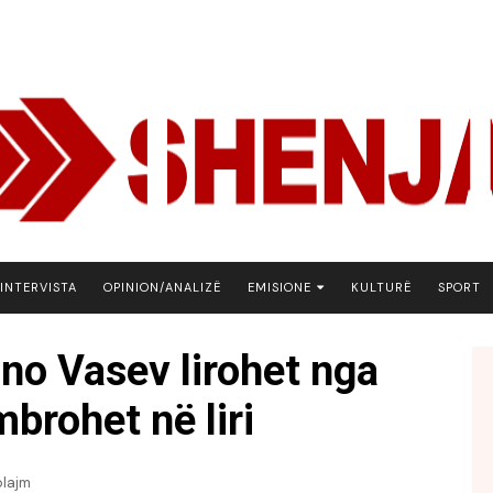
INTERVISTA
OPINION/ANALIZË
EMISIONE
KULTURË
SPORT
ARENA
ino Vasev lirohet nga
BOTA NE FOKUS
brohet në liri
EKONOMIKS
EMISION DEBATIV
FJALA
plajm