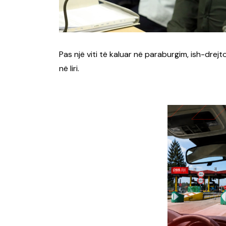
Pas një viti të kaluar në paraburgim, ish-drejt
në liri.