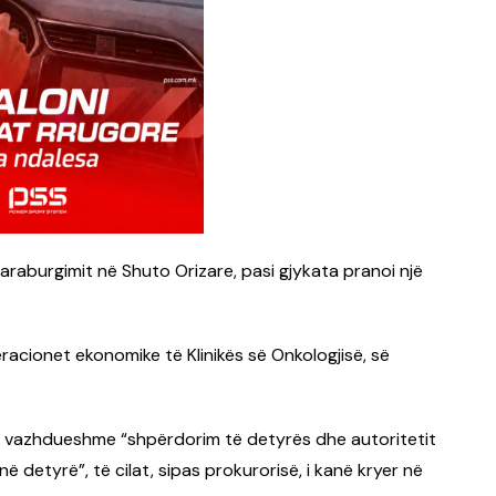
paraburgimit në Shuto Orizare, pasi gjykata pranoi një
racionet ekonomike të Klinikës së Onkologjisë, së
ë vazhdueshme “shpërdorim të detyrës dhe autoritetit
 detyrë”, të cilat, sipas prokurorisë, i kanë kryer në