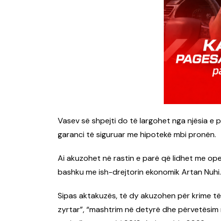
Vasev së shpejti do të largohet nga njësia e 
garanci të siguruar me hipotekë mbi pronën.
Ai akuzohet në rastin e parë që lidhet me ope
bashku me ish-drejtorin ekonomik Artan Nuhi.
Sipas aktakuzës, të dy akuzohen për krime t
zyrtar”, “mashtrim në detyrë dhe përvetësim në