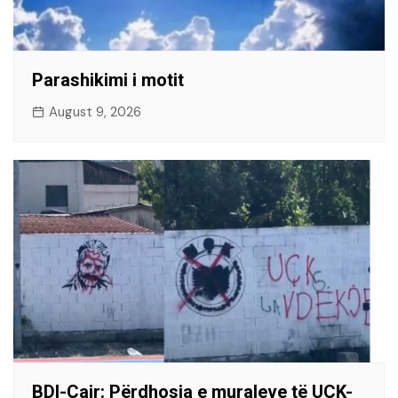
Parashikimi i motit
August 9, 2026
BDI-Çair: Përdhosja e muraleve të UÇK-