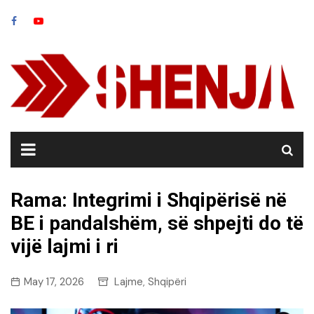
Skip
to
content
Rama: Integrimi i Shqipërisë në
BE i pandalshëm, së shpejti do të
vijë lajmi i ri
May 17, 2026
Lajme
Shqipëri
,