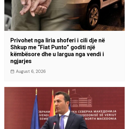
Privohet nga liria shoferi i cili dje në
Shkup me “Fiat Punto” goditi një
këmbësore dhe u largua nga vendi i
ngjarjes
August 6, 2026