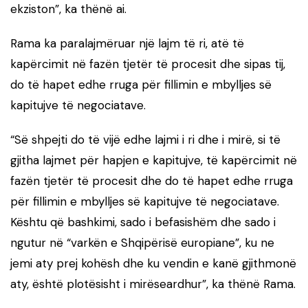
ekziston”, ka thënë ai.
Rama ka paralajmëruar një lajm të ri, atë të
kapërcimit në fazën tjetër të procesit dhe sipas tij,
do të hapet edhe rruga për fillimin e mbylljes së
kapitujve të negociatave.
“Së shpejti do të vijë edhe lajmi i ri dhe i mirë, si të
gjitha lajmet për hapjen e kapitujve, të kapërcimit në
fazën tjetër të procesit dhe do të hapet edhe rruga
për fillimin e mbylljes së kapitujve të negociatave.
Kështu që bashkimi, sado i befasishëm dhe sado i
ngutur në “varkën e Shqipërisë europiane”, ku ne
jemi aty prej kohësh dhe ku vendin e kanë gjithmonë
aty, është plotësisht i mirëseardhur”, ka thënë Rama.