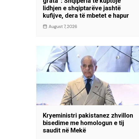
grata”: Shqipëria të kuptojë
lidhjen e shqiptarëve jashtë
kufijve, dera të mbetet e hapur
August 7, 2026
Kryeministri pakistanez zhvillon
bisedime me homologun e tij
saudit në Mekë