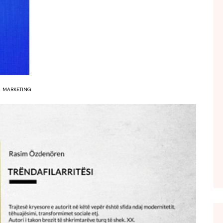
FOL POPULL
GJURMË
INTERVISTA EMISION
KONAKU
KU E KISHIM FJALEN
MARKETING
LIGJERATE FETARE
PARADITE ME NE
PIKËPAMJE
RECETA E DITES
RELAKS
RETRO JAVORE