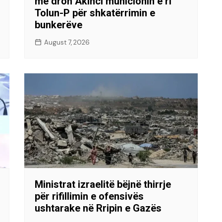
me dron Akinci municionin e ri
Tolun-P për shkatërrimin e
bunkerëve
August 7, 2026
Ministrat izraelitë bëjnë thirrje
për rifillimin e ofensivës
ushtarake në Rripin e Gazës