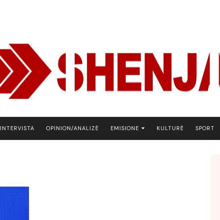
INTERVISTA
OPINION/ANALIZË
EMISIONE
KULTURË
SPORT
ARENA
BOTA NE FOKUS
EKONOMIKS
EMISION DEBATIV
FJALA