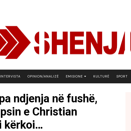
INTERVISTA
OPINION/ANALIZË
EMISIONE
KULTURË
SPORT
ARENA
 pa ndjenja në fushë,
BOTA NE FOKUS
apsin e Christian
EKONOMIKS
EMISION DEBATIV
i kërkoi…
FJALA