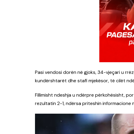
Pasi vendosi dorën në gjoks, 34-vjeçari u rrë
kundërshtarët dhe stafi mjekësor, të cilët n
Fillimisht ndeshja u ndërpre përkohësisht, por
rezultatin 2-1, ndërsa priteshin informacione m