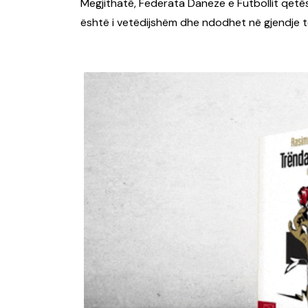
Megjithatë, Federata Daneze e Futbollit qetësoi
është i vetëdijshëm dhe ndodhet në gjendje t