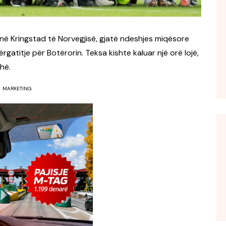
ë në Kringstad të Norvegjisë, gjatë ndeshjes miqësore
gatitje për Botërorin. Teksa kishte kaluar një orë lojë,
hë.
MARKETING