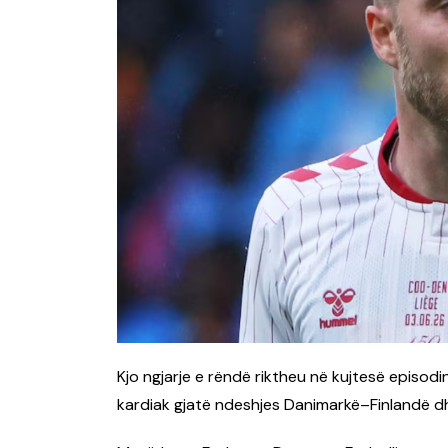
Kjo ngjarje e rëndë riktheu në kujtesë episodi
kardiak gjatë ndeshjes Danimarkë–Finlandë dh