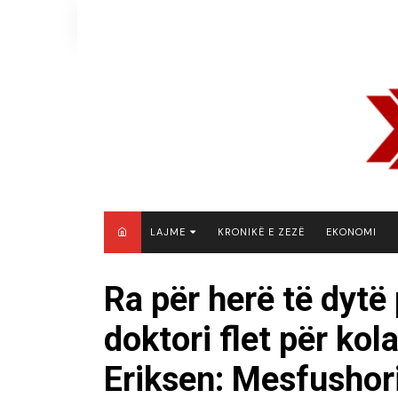
Skip
to
content
LAJME
KRONIKË E ZEZË
EKONOMI
MAQEDONI E VERIUT
Ra për herë të dytë
KOSOVË
doktori flet për kol
SHQIPËRI
RAJON
Eriksen: Mesfushor
BOTË