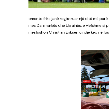
omente frike janë regjistruar një ditë më par
mes Danimarkës dhe Ukrainës, e vlefshme si për
mesfushori Christian Eriksen u ndje keq në fus