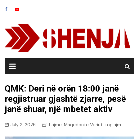
Skip
to
content
QMK: Deri në orën 18:00 janë
regjistruar gjashtë zjarre, pesë
janë shuar, një mbetet aktiv
July 3, 2026
Lajme
Maqedoni e Veriut
toplajm
,
,