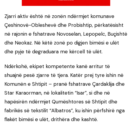
Zjarri aktiv është në zonën ndërmjet komunave
Çeshinovë-Obleshevë dhe Probishtip, përkatësisht
në rajonin e fshatrave Novoselan, Lepopelc, Buçishtë
dhe Neokaz. Në këtë zonë po digjen bimësi e ulët
dhe pyje të degraduara me kërcell të ulët.
Ndërkohë, ekipet kompetente kanë arritur të
shuajnë pesë zjarre të tjera. Katër prej tyre ishin në
Komunën e Shtipit – pranë fshatrave Çardaklija dhe
Star Karaorman, në lokalitetin “Isar”, si dhe në
hapësirën ndërmjet Qumështores së Shtipit dhe
fabrikës së tekstilit “Albatros”, ku ishin përfshirë nga
flakët bimësi e ulët, drithëra dhe kashtë.