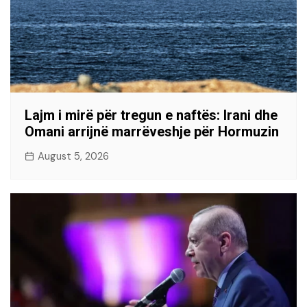
Lajm i mirë për tregun e naftës: Irani dhe
Omani arrijnë marrëveshje për Hormuzin
August 5, 2026