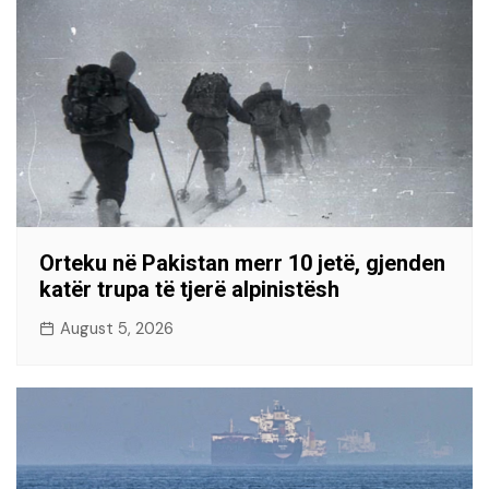
Orteku në Pakistan merr 10 jetë, gjenden
katër trupa të tjerë alpinistësh
August 5, 2026