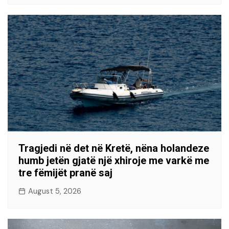
Tragjedi në det në Kretë, nëna holandeze
humb jetën gjatë një xhiroje me varkë me
tre fëmijët pranë saj
August 5, 2026