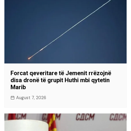
Forcat qeveritare të Jemenit rrëzojnë
disa dronë të grupit Huthi mbi qytetin
Marib
August 7, 2026