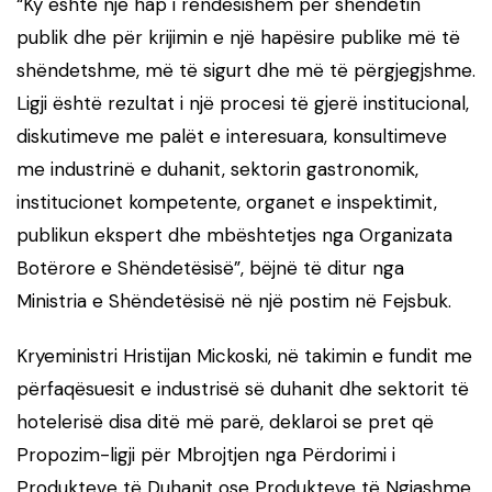
“Ky është një hap i rëndësishëm për shëndetin
publik dhe për krijimin e një hapësire publike më të
shëndetshme, më të sigurt dhe më të përgjegjshme.
Ligji është rezultat i një procesi të gjerë institucional,
diskutimeve me palët e interesuara, konsultimeve
me industrinë e duhanit, sektorin gastronomik,
institucionet kompetente, organet e inspektimit,
publikun ekspert dhe mbështetjes nga Organizata
Botërore e Shëndetësisë”, bëjnë të ditur nga
Ministria e Shëndetësisë në një postim në Fejsbuk.
Kryeministri Hristijan Mickoski, në takimin e fundit me
përfaqësuesit e industrisë së duhanit dhe sektorit të
hotelerisë disa ditë më parë, deklaroi se pret që
Propozim-ligji për Mbrojtjen nga Përdorimi i
Produkteve të Duhanit ose Produkteve të Ngjashme,