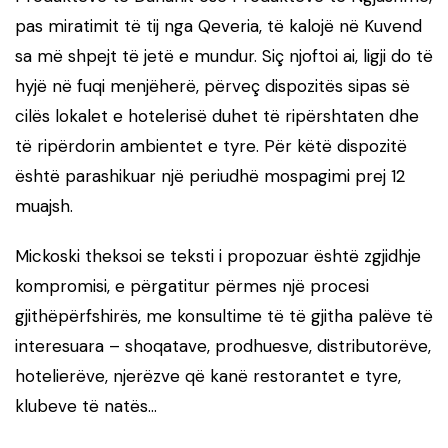
pas miratimit të tij nga Qeveria, të kalojë në Kuvend
sa më shpejt të jetë e mundur. Siç njoftoi ai, ligji do të
hyjë në fuqi menjëherë, përveç dispozitës sipas së
cilës lokalet e hotelerisë duhet të ripërshtaten dhe
të ripërdorin ambientet e tyre. Për këtë dispozitë
është parashikuar një periudhë mospagimi prej 12
muajsh.
Mickoski theksoi se teksti i propozuar është zgjidhje
kompromisi, e përgatitur përmes një procesi
gjithëpërfshirës, ​​me konsultime të të gjitha palëve të
interesuara – shoqatave, prodhuesve, distributorëve,
hotelierëve, njerëzve që kanë restorantet e tyre,
klubeve të natës…