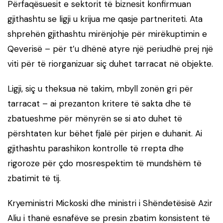
Përfaqësuesit e sektorit të biznesit konfirmuan
gjithashtu se ligji u krijua me qasje partneriteti. Ata
shprehën gjithashtu mirënjohje për mirëkuptimin e
Qeverisë – për t’u dhënë atyre një periudhë prej një
viti për të riorganizuar siç duhet tarracat në objekte.
Ligji, siç u theksua në takim, mbyll zonën gri për
tarracat – ai prezanton kritere të sakta dhe të
zbatueshme për mënyrën se si ato duhet të
përshtaten kur bëhet fjalë për pirjen e duhanit. Ai
gjithashtu parashikon kontrolle të rrepta dhe
rigoroze për çdo mosrespektim të mundshëm të
zbatimit të tij.
Kryeministri Mickoski dhe ministri i Shëndetësisë Azir
Aliu i thanë esnafëve se presin zbatim konsistent të