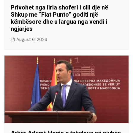
Privohet nga liria shoferi i cili dje në
Shkup me “Fiat Punto” goditi një
këmbësore dhe u largua nga vendi i
ngjarjes
August 6, 2026