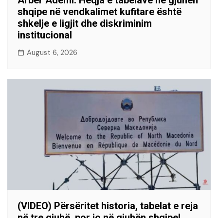
Arbër Ademi: Heqja e tabelave në gjuhën
shqipe në vendkalimet kufitare është
shkelje e ligjit dhe diskriminim
institucional
August 6, 2026
(VIDEO) Përsëritet historia, tabelat e reja
në tre gjuhë, por jo në gjuhën shqipe!