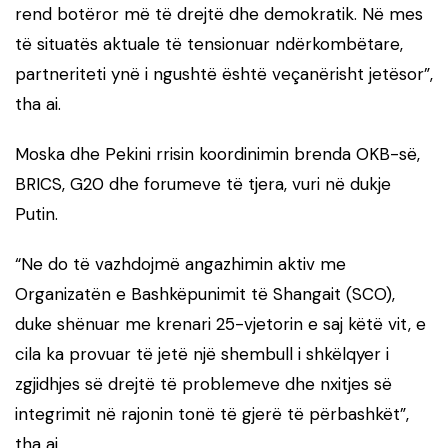
rend botëror më të drejtë dhe demokratik. Në mes
të situatës aktuale të tensionuar ndërkombëtare,
partneriteti ynë i ngushtë është veçanërisht jetësor”,
tha ai.
Moska dhe Pekini rrisin koordinimin brenda OKB-së,
BRICS, G20 dhe forumeve të tjera, vuri në dukje
Putin.
“Ne do të vazhdojmë angazhimin aktiv me
Organizatën e Bashkëpunimit të Shangait (SCO),
duke shënuar me krenari 25-vjetorin e saj këtë vit, e
cila ka provuar të jetë një shembull i shkëlqyer i
zgjidhjes së drejtë të problemeve dhe nxitjes së
integrimit në rajonin tonë të gjerë të përbashkët”,
tha ai.