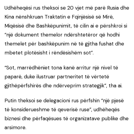
Udhëheqësi rus theksoi se 20 vjet më parë Rusia dhe
Kina nënshkruan Traktatin e Fqinjësisë së Mirë,
Miqësisë dhe Bashkëpunimit, të cilin ai e përshkroi si
“një dokument themelor ndërshtetëror që hodhi
themelet për bashkëpunim në të gjitha fushat dhe
mbetet plotësisht i rëndësishëm sot”.
“Sot, marrëdhëniet tona kanë arritur një nivel të
paparë, duke ilustruar partneritet të vërtetë
gjithëpërfshirës dhe ndërveprim strategjik”, tha ai.
Putin theksoi se delegacioni rus përfshin “një pjesë
të konsiderueshme të qeverisë ruse”, udhëheqës
biznesi dhe përfaqësues të organizatave publike dhe
arsimore.