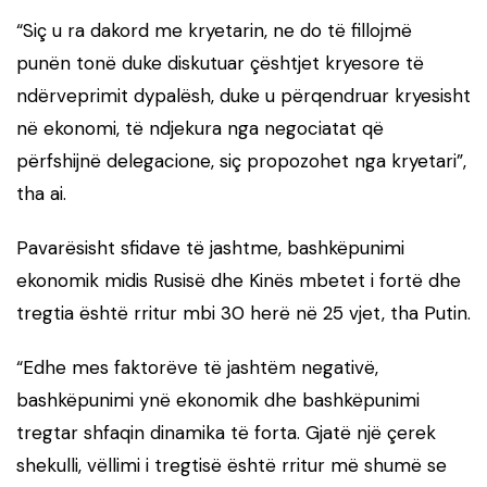
“Siç u ra dakord me kryetarin, ne do të fillojmë
punën tonë duke diskutuar çështjet kryesore të
ndërveprimit dypalësh, duke u përqendruar kryesisht
në ekonomi, të ndjekura nga negociatat që
përfshijnë delegacione, siç propozohet nga kryetari”,
tha ai.
Pavarësisht sfidave të jashtme, bashkëpunimi
ekonomik midis Rusisë dhe Kinës mbetet i fortë dhe
tregtia është rritur mbi 30 herë në 25 vjet, tha Putin.
“Edhe mes faktorëve të jashtëm negativë,
bashkëpunimi ynë ekonomik dhe bashkëpunimi
tregtar shfaqin dinamika të forta. Gjatë një çerek
shekulli, vëllimi i tregtisë është rritur më shumë se