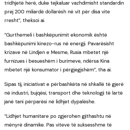
tridhjetë herë, duke tejkaluar vazhdimisht standardin
prej 200 miliardë dollarësh në vit për disa vite
rresht”, theksoi ai.
“Gurthemeli i bashkëpunimit ekonomik është
bashkëpunimi kinezo-rus në energji. Pavarësisht
krizave në Lindjen e Mesme, Rusia mbetet një
furnizues i besueshëm i burimeve, ndërsa Kina
mbetet një konsumator i përgjegjshëm”, tha ai.
Sipas tij, iniciativat e përbashkëta në shkallë të gjerë
në industri, bujqësi, transport dhe teknologji të lartë
janë tani përparësi në lidhjet dypalëshe.
“Lidhjet humanitare po zgjerohen gjithashtu në
mënyrë dinamike. Pas viteve të suksesshme të