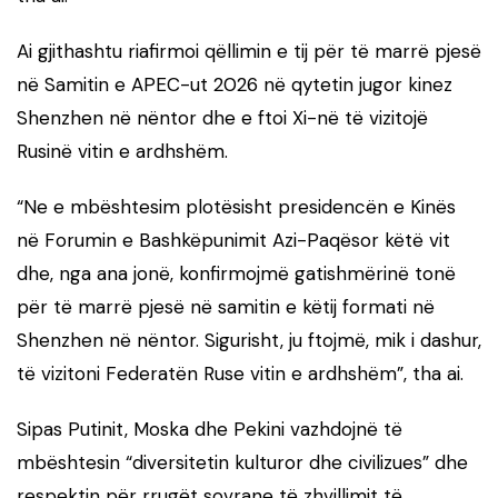
Ai gjithashtu riafirmoi qëllimin e tij për të marrë pjesë
në Samitin e APEC-ut 2026 në qytetin jugor kinez
Shenzhen në nëntor dhe e ftoi Xi-në të vizitojë
Rusinë vitin e ardhshëm.
“Ne e mbështesim plotësisht presidencën e Kinës
në Forumin e Bashkëpunimit Azi-Paqësor këtë vit
dhe, nga ana jonë, konfirmojmë gatishmërinë tonë
për të marrë pjesë në samitin e këtij formati në
Shenzhen në nëntor. Sigurisht, ju ftojmë, mik i dashur,
të vizitoni Federatën Ruse vitin e ardhshëm”, tha ai.
Sipas Putinit, Moska dhe Pekini vazhdojnë të
mbështesin “diversitetin kulturor dhe civilizues” dhe
respektin për rrugët sovrane të zhvillimit të