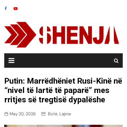
Skip
to
content
Putin: Marrëdhëniet Rusi-Kinë në
“nivel të lartë të paparë” mes
rritjes së tregtisë dypalëshe
May 20, 2026
Botë
Lajme
,