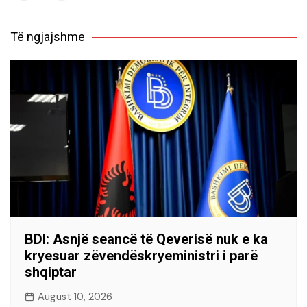
Të ngjajshme
BDI: Asnjë seancë të Qeverisë nuk e ka
kryesuar zëvendëskryeministri i parë
shqiptar
August 10, 2026