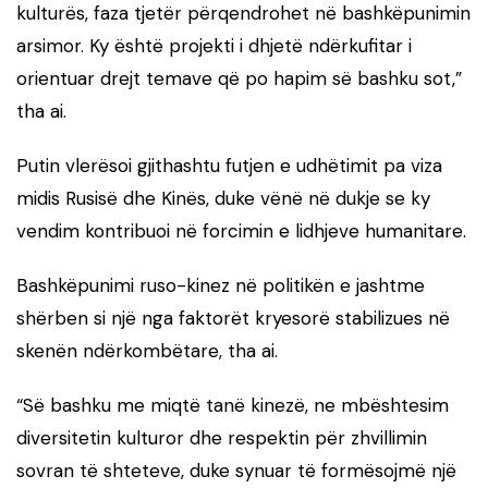
kulturës, faza tjetër përqendrohet në bashkëpunimin
arsimor. Ky është projekti i dhjetë ndërkufitar i
orientuar drejt temave që po hapim së bashku sot,”
tha ai.
Putin vlerësoi gjithashtu futjen e udhëtimit pa viza
midis Rusisë dhe Kinës, duke vënë në dukje se ky
vendim kontribuoi në forcimin e lidhjeve humanitare.
Bashkëpunimi ruso-kinez në politikën e jashtme
shërben si një nga faktorët kryesorë stabilizues në
skenën ndërkombëtare, tha ai.
“Së bashku me miqtë tanë kinezë, ne mbështesim
diversitetin kulturor dhe respektin për zhvillimin
sovran të shteteve, duke synuar të formësojmë një