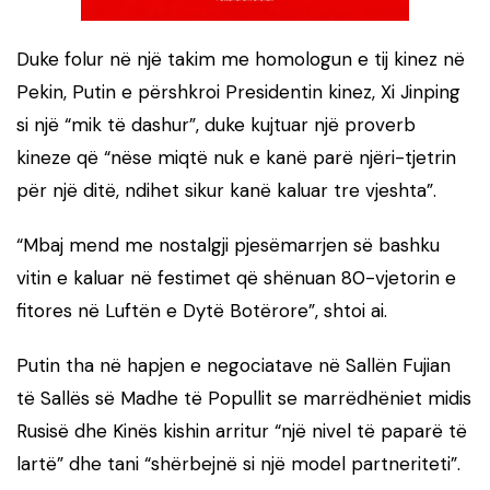
Duke folur në një takim me homologun e tij kinez në
Pekin, Putin e përshkroi Presidentin kinez, Xi Jinping
si një “mik të dashur”, duke kujtuar një proverb
kineze që “nëse miqtë nuk e kanë parë njëri-tjetrin
për një ditë, ndihet sikur kanë kaluar tre vjeshta”.
“Mbaj mend me nostalgji pjesëmarrjen së bashku
vitin e kaluar në festimet që shënuan 80-vjetorin e
fitores në Luftën e Dytë Botërore”, shtoi ai.
Putin tha në hapjen e negociatave në Sallën Fujian
të Sallës së Madhe të Popullit se marrëdhëniet midis
Rusisë dhe Kinës kishin arritur “një nivel të paparë të
lartë” dhe tani “shërbejnë si një model partneriteti”.