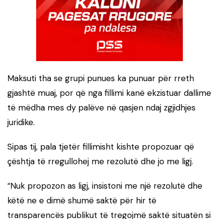
Maksuti tha se grupi punues ka punuar për rreth
gjashtë muaj, por që nga fillimi kanë ekzistuar dallime
të mëdha mes dy palëve në qasjen ndaj zgjidhjes
juridike.
Sipas tij, pala tjetër fillimisht kishte propozuar që
çështja të rregullohej me rezolutë dhe jo me ligj.
“Nuk propozon as ligj, insistoni me një rezolutë dhe
këtë ne e dimë shumë saktë për hir të
transparencës publikut të tregojmë saktë situatën si