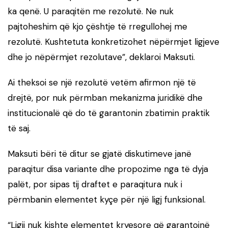
ka qenë. U paraqitën me rezolutë. Ne nuk
pajtoheshim që kjo çështje të rregullohej me
rezolutë. Kushtetuta konkretizohet nëpërmjet ligjeve
dhe jo nëpërmjet rezolutave”, deklaroi Maksuti.
Ai theksoi se një rezolutë vetëm afirmon një të
drejtë, por nuk përmban mekanizma juridikë dhe
institucionalë që do të garantonin zbatimin praktik
të saj.
Maksuti bëri të ditur se gjatë diskutimeve janë
paraqitur disa variante dhe propozime nga të dyja
palët, por sipas tij draftet e paraqitura nuk i
përmbanin elementet kyçe për një ligj funksional.
“Ligji nuk kishte elementet kryesore që garantojnë