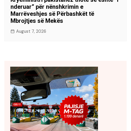
nderuar” për nënshkrimin e
Marrëveshjes së Përbashkët të
Mbrojtjes së Mekës
August 7, 2026