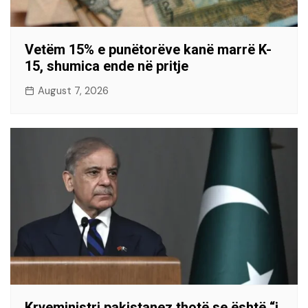
Vetëm 15% e punëtorëve kanë marrë K-
15, shumica ende në pritje
August 7, 2026
Kryeministri pakistanez thotë se është “i