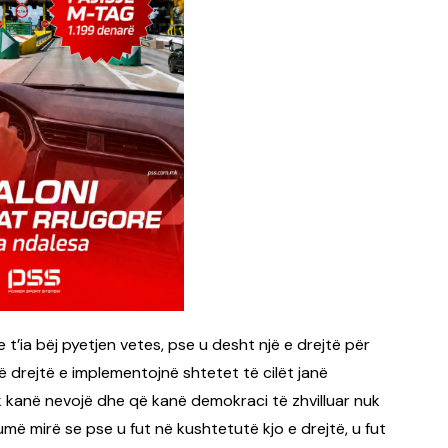
e t’ia bëj pyetjen vetes, pse u desht një e drejtë për
 drejtë e implementojnë shtetet të cilët janë
k kanë nevojë dhe që kanë demokraci të zhvilluar nuk
umë mirë se pse u fut në kushtetutë kjo e drejtë, u fut