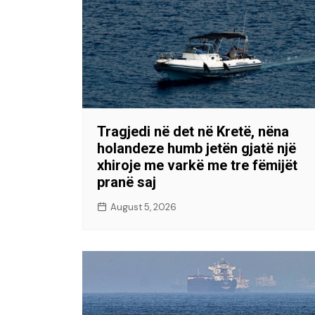
Tragjedi në det në Kretë, nëna
holandeze humb jetën gjatë një
xhiroje me varkë me tre fëmijët
pranë saj
August 5, 2026