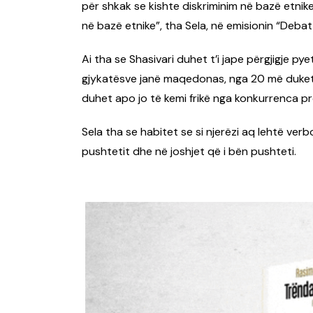
për shkak se kishte diskriminim në bazë etnike
në bazë etnike”, tha Sela, në emisionin “Debat
Ai tha se Shasivari duhet t’i jape përgjigje p
gjykatësve janë maqedonas, nga 20 më duket
duhet apo jo të kemi frikë nga konkurrenca pr
Sela tha se habitet se si njerëzi aq lehtë v
pushtetit dhe në joshjet që i bën pushteti.