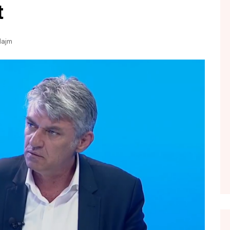
t
FOL POPULL
GJURMË
lajm
INTERVISTA EMISION
KONAKU
KU E KISHIM FJALEN
LIGJERATE FETARE
PARADITE ME NE
PIKËPAMJE
RECETA E DITES
RELAKS
RETRO JAVORE