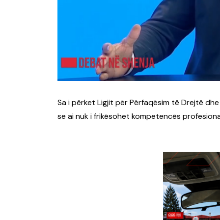
Sa i përket Ligjit për Përfaqësim të Drejtë dhe
se ai nuk i frikësohet kompetencës profesiona