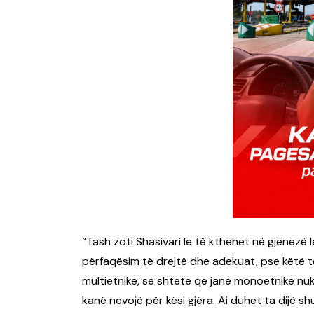
“Tash zoti Shasivari le të kthehet në gjenezë l
përfaqësim të drejtë dhe adekuat, pse këtë të
multietnike, se shtete që janë monoetnike nu
kanë nevojë për kësi gjëra. Ai duhet ta dijë sh