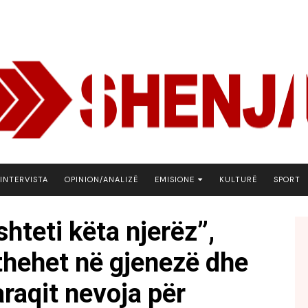
INTERVISTA
OPINION/ANALIZË
EMISIONE
KULTURË
SPORT
ARENA
hteti këta njerëz”,
BOTA NE FOKUS
kthehet në gjenezë dhe
EKONOMIKS
EMISION DEBATIV
raqit nevoja për
FJALA