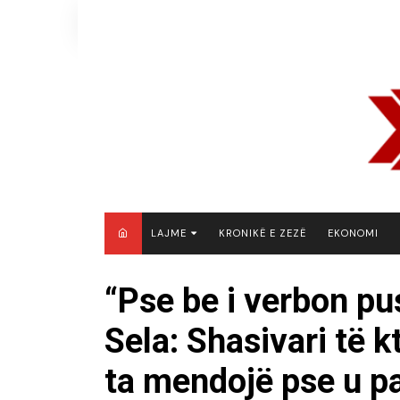
Skip
to
content
LAJME
KRONIKË E ZEZË
EKONOMI
MAQEDONI E VERIUT
“Pse be i verbon pus
KOSOVË
Sela: Shasivari të 
SHQIPËRI
RAJON
ta mendojë pse u pa
BOTË