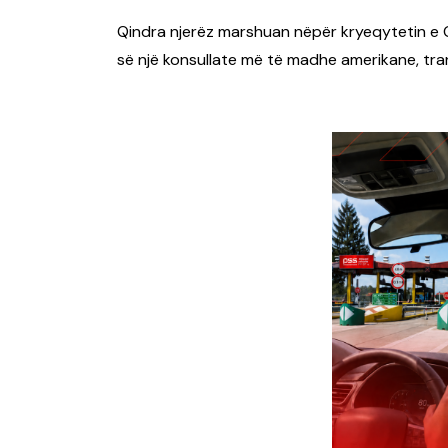
Qindra njerëz marshuan nëpër kryeqytetin e 
së një konsullate më të madhe amerikane, tr