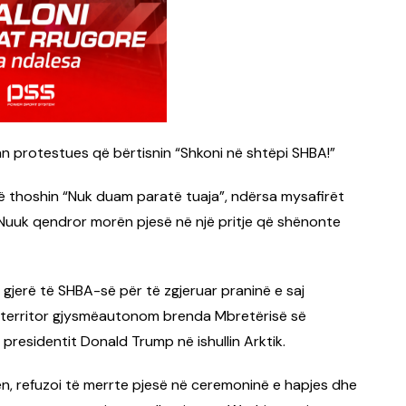
an protestues që bërtisnin “Shkoni në shtëpi SHBA!”
 thoshin “Nuk duam paratë tuaja”, ndërsa mysafirët
uuk qendror morën pjesë në një pritje që shënonte
 gjerë të SHBA-së për të zgjeruar praninë e saj
ë territor gjysmëautonom brenda Mbretërisë së
residentit Donald Trump në ishullin Arktik.
sen, refuzoi të merrte pjesë në ceremoninë e hapjes dhe