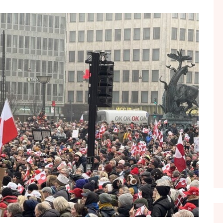
FOL POPULL
GJURMË
INTERVISTA EMISION
KONAKU
KU E KISHIM FJALEN
LIGJERATE FETARE
PARADITE ME NE
PIKËPAMJE
RECETA E DITES
RELAKS
RETRO JAVORE