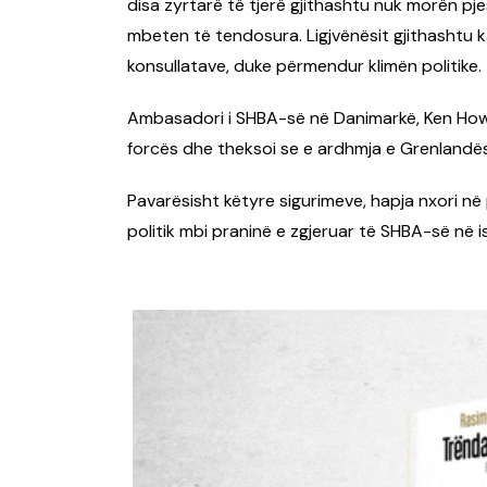
disa zyrtarë të tjerë gjithashtu nuk morën p
mbeten të tendosura. Ligjvënësit gjithashtu k
konsullatave, duke përmendur klimën politike.
Ambasadori i SHBA-së në Danimarkë, Ken Howe
forcës dhe theksoi se e ardhmja e Grenlandë
Pavarësisht këtyre sigurimeve, hapja nxori në
politik mbi praninë e zgjeruar të SHBA-së në is