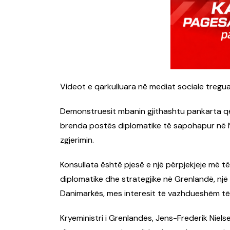
Videot e qarkulluara në mediat sociale tregu
Demonstruesit mbanin gjithashtu pankarta që
brenda postës diplomatike të sapohapur në N
zgjerimin.
Konsullata është pjesë e një përpjekjeje më të
diplomatike dhe strategjike në Grenlandë, nj
Danimarkës, mes interesit të vazhdueshëm të p
Kryeministri i Grenlandës, Jens-Frederik Niel