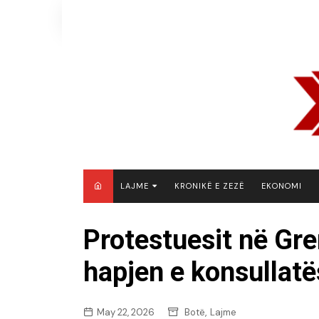
Skip
to
content
LAJME
KRONIKË E ZEZË
EKONOMI
MAQEDONI E VERIUT
Protestuesit në Gr
KOSOVË
hapjen e konsullatë
SHQIPËRI
RAJON
BOTË
,
May 22, 2026
Botë
Lajme