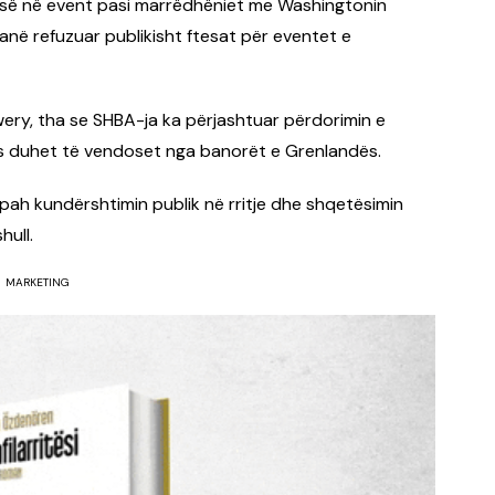
jesë në event pasi marrëdhëniet me Washingtonin
anë refuzuar publikisht ftesat për eventet e
ry, tha se SHBA-ja ka përjashtuar përdorimin e
s duhet të vendoset nga banorët e Grenlandës.
 pah kundërshtimin publik në rritje dhe shqetësimin
hull.
MARKETING