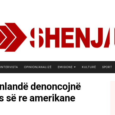
INTERVISTA
OPINION/ANALIZË
EMISIONE
KULTURË
SPORT
ARENA
enlandë denoncojnë
BOTA NE FOKUS
s së re amerikane
EKONOMIKS
EMISION DEBATIV
FJALA