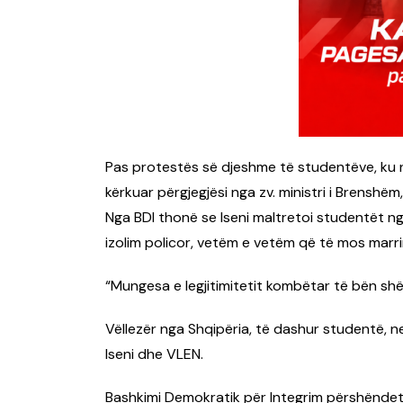
Pas protestës së djeshme të studentëve, ku nj
kërkuar përgjegjësi nga zv. ministri i Brenshëm, 
Nga BDI thonë se Iseni maltretoi studentët n
izolim policor, vetëm e vetëm që të mos marr
“Mungesa e legjitimitetit kombëtar të bën shë
Vëllezër nga Shqipëria, të dashur studentë, ne 
Iseni dhe VLEN.
Bashkimi Demokratik për Integrim përshënde