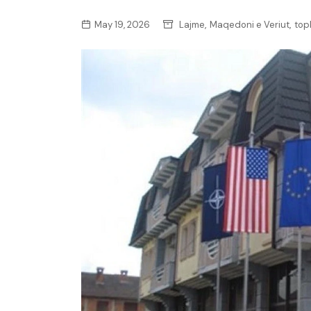
,
,
May 19, 2026
Lajme
Maqedoni e Veriut
top