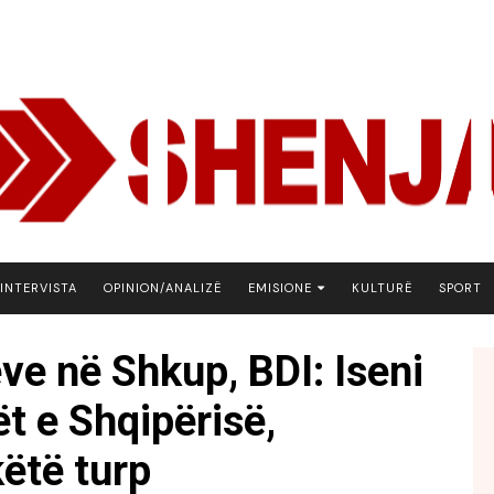
INTERVISTA
OPINION/ANALIZË
EMISIONE
KULTURË
SPORT
ARENA
ve në Shkup, BDI: Iseni
BOTA NE FOKUS
ët e Shqipërisë,
EKONOMIKS
EMISION DEBATIV
këtë turp
FJALA