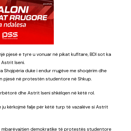
ë pjesë e tyre u vonuar në pikat kufitare, BDI sot ka
Astrit Iseni.
ga Shqipëria duke i endur rrugëve me shoqërim dhe
in pjesë në protestën studentore në Shkup.
rbëtorë dhe Astrit Iseni shkëlqen në këtë rol.
ju kërkojmë falje për këtë turp të vazalëve si Astrit
t mbarëvajtjen demokratike të protestës studentore