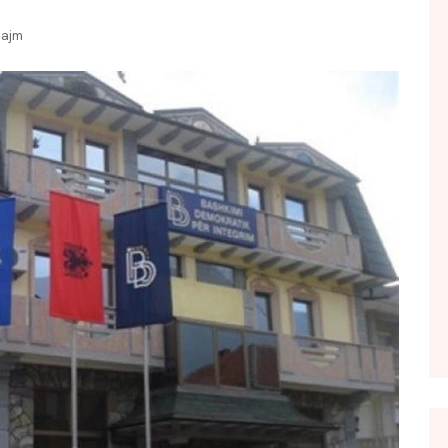
FOL POPULL
lajm
GJURMË
INTERVISTA EMISION
KONAKU
KU E KISHIM FJALEN
LIGJERATE FETARE
PARADITE ME NE
PIKËPAMJE
RECETA E DITES
RELAKS
RETRO JAVORE