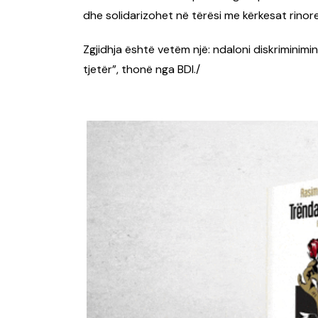
dhe solidarizohet në tërësi me kërkesat rinore
Zgjidhja është vetëm një: ndaloni diskriminimin
tjetër”, thonë nga BDI./