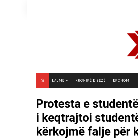
Skip
to
content
LAJME
KRONIKË E ZEZË
EKONOMI
MAQEDONI E VERIUT
Protesta e studentë
KOSOVË
i keqtrajtoi student
SHQIPËRI
RAJON
kërkojmë falje për 
BOTË