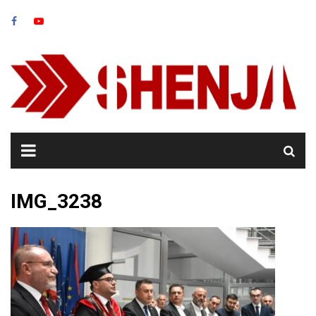
Skip
to
content
IMG_3238