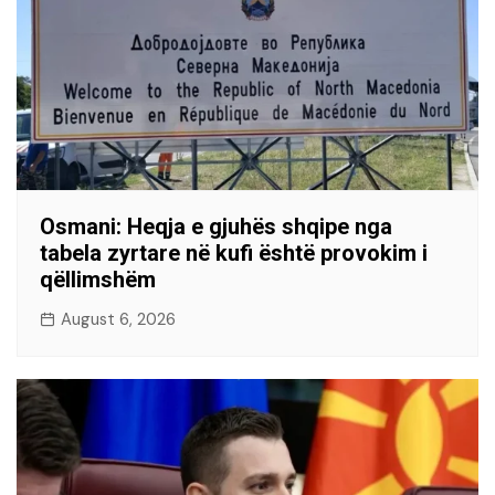
Osmani: Heqja e gjuhës shqipe nga
tabela zyrtare në kufi është provokim i
qëllimshëm
August 6, 2026