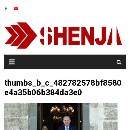
Skip
to
content
thumbs_b_c_482782578bf8580
e4a35b06b384da3e0