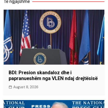
Të ngjajshme
BDI: Presion skandaloz dhe i
papranueshëm nga VLEN ndaj drejtësisë
August 8, 2026