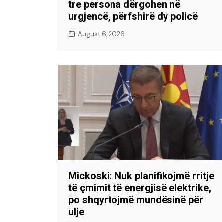
tre persona dërgohen në
urgjencë, përfshirë dy policë
August 6, 2026
Mickoski: Nuk planifikojmë rritje
të çmimit të energjisë elektrike,
po shqyrtojmë mundësinë për
ulje