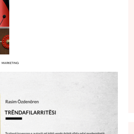
FOL POPULL
GJURMË
INTERVISTA EMISION
KONAKU
KU E KISHIM FJALEN
LIGJERATE FETARE
MARKETING
PARADITE ME NE
PIKËPAMJE
RECETA E DITES
RELAKS
RETRO JAVORE