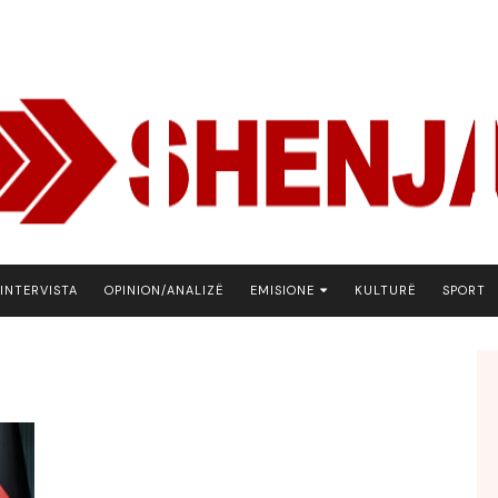
INTERVISTA
OPINION/ANALIZË
EMISIONE
KULTURË
SPORT
ARENA
BOTA NE FOKUS
EKONOMIKS
EMISION DEBATIV
FJALA