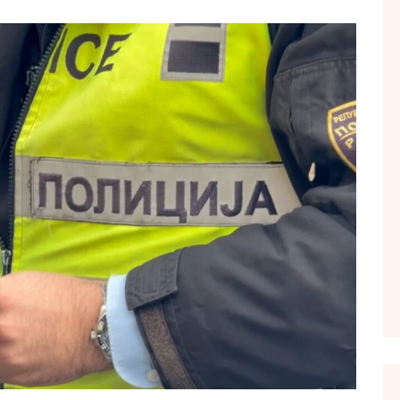
FOL POPULL
GJURMË
INTERVISTA EMISION
KONAKU
KU E KISHIM FJALEN
LIGJERATE FETARE
PARADITE ME NE
PIKËPAMJE
RECETA E DITES
RELAKS
RETRO JAVORE