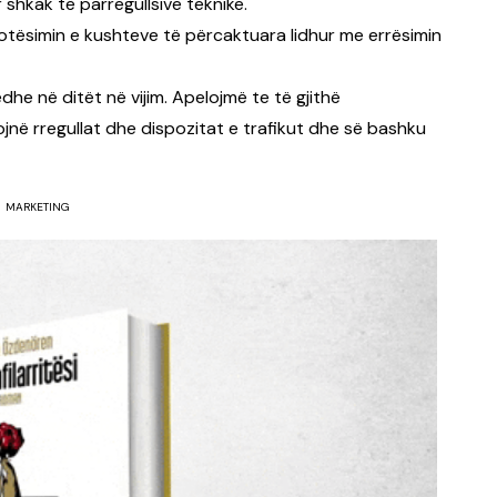
shkak të parregullsive teknike.
tësimin e kushteve të përcaktuara lidhur me errësimin
he në ditët në vijim. Apelojmë te të gjithë
jnë rregullat dhe dispozitat e trafikut dhe së bashku
MARKETING