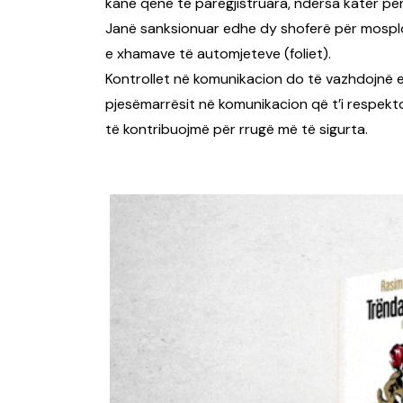
kanë qenë të paregjistruara, ndërsa katër për 
Janë sanksionuar edhe dy shoferë për mosplo
e xhamave të automjeteve (foliet).
Kontrollet në komunikacion do të vazhdojnë ed
pjesëmarrësit në komunikacion që t’i respekto
të kontribuojmë për rrugë më të sigurta.