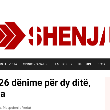
INTERVISTA
OPINION/ANALIZË
EMISIONE
KULTURË
SPORT
ARENA
26 dënime për dy ditë,
BOTA NE FOKUS
na
EKONOMIKS
EMISION DEBATIV
FJALA
,
e
Maqedoni e Veriut