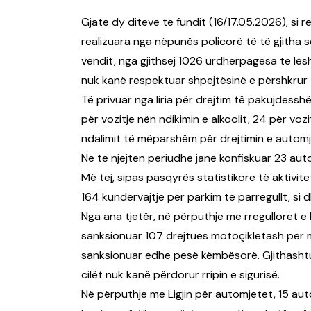
Gjatë dy ditëve të fundit (16/17.05.2026), si r
realizuara nga nëpunës policorë të të gjith
vendit, nga gjithsej 1026 urdhërpagesa të lës
nuk kanë respektuar shpejtësinë e përshkrur t
Të privuar nga liria për drejtim të pakujdessh
për vozitje nën ndikimin e alkoolit, 24 për vo
ndalimit të mëparshëm për drejtimin e automje
Në të njëjtën periudhë janë konfiskuar 23 aut
Më tej, sipas pasqyrës statistikore të aktivit
164 kundërvajtje për parkim të parregullt, si d
Nga ana tjetër, në përputhje me rregulloret e 
sanksionuar 107 drejtues motoçikletash për 
sanksionuar edhe pesë këmbësorë. Gjithashtu
cilët nuk kanë përdorur rripin e sigurisë.
Në përputhje me Ligjin për automjetet, 15 au