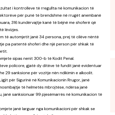
ezultat i kontrolleve të rregullta në komunikacion të
a sektorëve për punë të brendshme në rrugët anembanë
huara, 316 kundërvajtje kanë të bëjnë me shoferë që
ë lëvizjes.
ëm të automjetit janë 34 persona, prej të cilëve nëntë
zitje pa patentë shoferi dhe një person për shkak të
tit.
omjete sipas nenit 300-b të Kodit Penal.
eteve policore, gjatë dy ditëve të fundit janë evidentuar
he 29 sanksione për vozitje nën ndikimin e alkoolit.
Ligjit për Sigurinë në Komunikacionin Rrugor, janë
mosmbajtje të helmetës mbrojtëse, ndërsa janë
, janë sanksionuar 99 pjesëmarrës në komunikacion të
tomjete janë larguar nga komunikacioni për shkak se