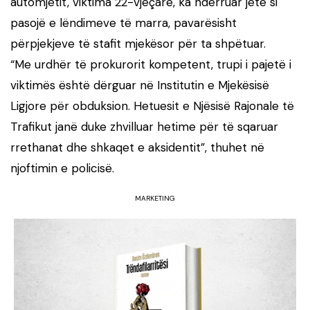
automjetit, viktima 22-vjeçare, ka ndërruar jetë si
pasojë e lëndimeve të marra, pavarësisht
përpjekjeve të stafit mjekësor për ta shpëtuar.
“Me urdhër të prokurorit kompetent, trupi i pajetë i
viktimës është dërguar në Institutin e Mjekësisë
Ligjore për obduksion. Hetuesit e Njësisë Rajonale të
Trafikut janë duke zhvilluar hetime për të sqaruar
rrethanat dhe shkaqet e aksidentit”, thuhet në
njoftimin e policisë.
MARKETING