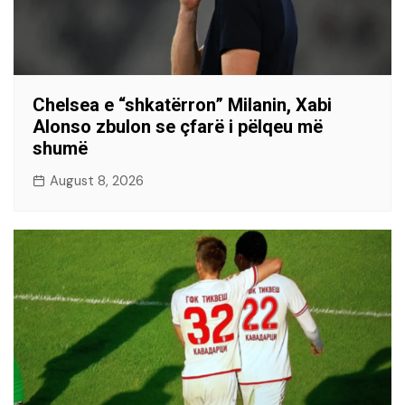
Chelsea e “shkatërron” Milanin, Xabi
Alonso zbulon se çfarë i pëlqeu më
shumë
August 8, 2026