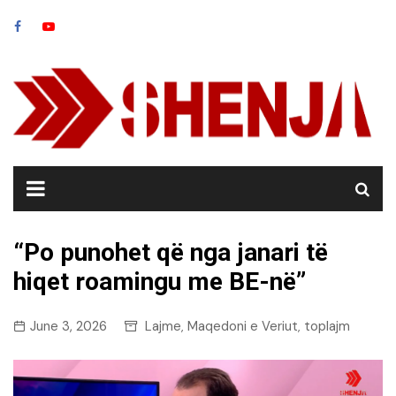
Skip
to
content
“Po punohet që nga janari të
hiqet roamingu me BE-në”
June 3, 2026
Lajme
Maqedoni e Veriut
toplajm
,
,