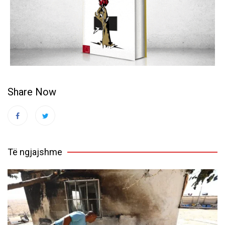
Share Now
Të ngjajshme