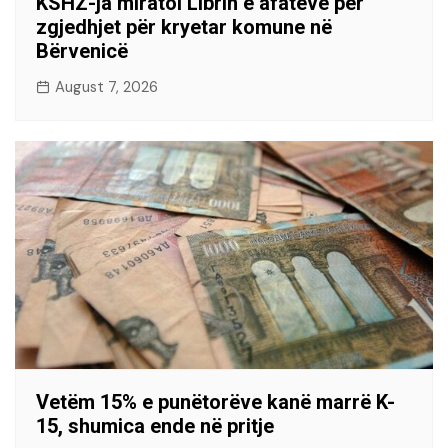
KSHZ-ja miratoi Librin e afateve për
zgjedhjet për kryetar komune në
Bërvenicë
August 7, 2026
Vetëm 15% e punëtorëve kanë marrë K-
15, shumica ende në pritje