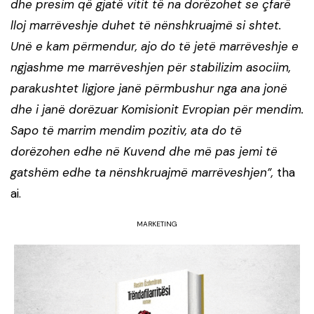
dhe presim që gjatë vitit të na dorëzohet se çfarë
lloj marrëveshje duhet të nënshkruajmë si shtet.
Unë e kam përmendur, ajo do të jetë marrëveshje e
ngjashme me marrëveshjen për stabilizim asociim,
parakushtet ligjore janë përmbushur nga ana jonë
dhe i janë dorëzuar Komisionit Evropian për mendim.
Sapo të marrim mendim pozitiv, ata do të
dorëzohen edhe në Kuvend dhe më pas jemi të
gatshëm edhe ta nënshkruajmë marrëveshjen”,
tha
ai.
MARKETING