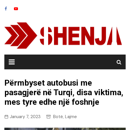
Skip
to
content
Përmbyset autobusi me
pasagjerë në Turqi, disa viktima,
mes tyre edhe një foshnje
January 7, 2023
Botë
Lajme
,