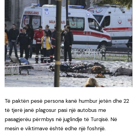
Të paktën pesë persona kanë humbur jetën dhe 22
të tjerë janë plagosur pasi një autobus me
pasagjerëu përmbys në juglindje të Turqisë. Në
mesin e viktimave është edhe një foshnjë.