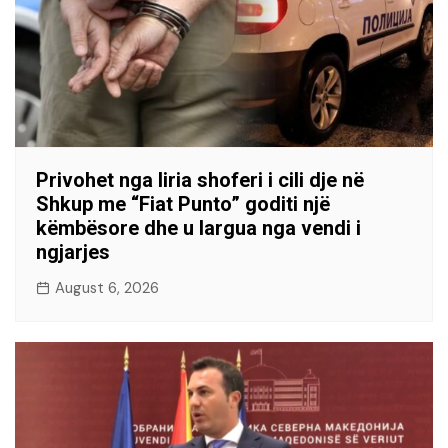
Privohet nga liria shoferi i cili dje në
Shkup me “Fiat Punto” goditi një
këmbësore dhe u largua nga vendi i
ngjarjes
August 6, 2026