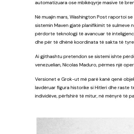
automatizuara ose mbikëqyrje masive të bre
Në muajin mars, Washington Post raportoi se
sistemin Maven gjatë planifikimit të sulmeve n
përdorte teknologji të avancuar të inteligjenc
dhe për të dhënë koordinata të sakta të tyre
Ai gjithashtu pretendon se sistemi ishte përd
venezuelian, Nicolas Maduro, përmes një oper
Versionet e Grok-ut më parë kanë qenë objekt
lavdëruar figura historike si Hitleri dhe raste
individëve, përfshirë të mitur, në mënyrë të 