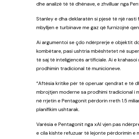
dhe analizë të të dhënave, e zhvilluar nga Pen
Stanley e dha deklaratën si pjesë të një rasti 
mbylljen e turbinave me gaz që furnizojnë qe
Ai argumentoi se çdo ndërprerje e objektit do 
kombëtare, pasi ushtria mbështetet në super-
të saj të inteligjencës artificiale. Ai e krah
prodhimin tradicional të municioneve.
“Aftësia kritike për të operuar qendrat e të 
mbrojtjen moderne sa prodhimi tradicional i 
në rrjetin e Pentagonit përdorin rreth 1.5 milia
planifikim ushtarak.
Varësia e Pentagonit nga xAI vjen pas ndërpr
e cila kishte refuzuar të lejonte përdorimin e