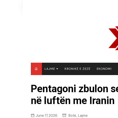
Skip
to
content
LAJME
KRONIKË E ZEZË
EKONOMI
MAQEDONI E VERIUT
Pentagoni zbulon s
KOSOVË
në luftën me Iranin
SHQIPËRI
RAJON
BOTË
,
June 17, 2026
Botë
Lajme