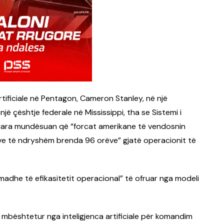
artificiale në Pentagon, Cameron Stanley, në një
jë çështje federale në Mississippi, tha se Sistemi i
ra mundësuan që “forcat amerikane të vendosnin
e të ndryshëm brenda 96 orëve” gjatë operacionit të
së madhe të efikasitetit operacional” të ofruar nga modeli
 mbështetur nga inteligjenca artificiale për komandim