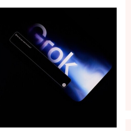
FOL POPULL
GJURMË
INTERVISTA EMISION
KONAKU
KU E KISHIM FJALEN
LIGJERATE FETARE
PARADITE ME NE
PIKËPAMJE
RECETA E DITES
RELAKS
RETRO JAVORE