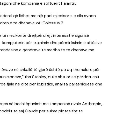
tagoni dhe kompania e softuerit Palantir.
federal që lidhet me një padi mjedisore, e cila synon
ndrën e të dhënave xAI Colossus 2.
të rrezikonte drejtpërdrejt interesat e sigurisë
kompjuterin për trajnimin dhe përmirësimin e aftësive
asoi rëndësinë e qendrave të mëdha të të dhënave me
dhënave në shkallë të gjerë është po aq themelore për
municioneve,” tha Stanley, duke shtuar se përdoruesit
rdë fjalë në ditë për logjistikë, analiza parashikuese dhe
erjes së bashkëpunimit me kompaninë rivale Anthropic,
 modelit të saj Claude për sulme plotësisht të