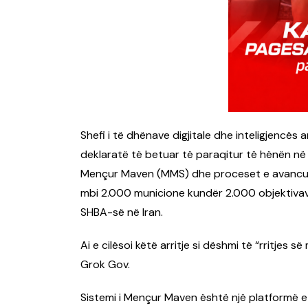
Shefi i të dhënave digjitale dhe inteligjencës 
deklaratë të betuar të paraqitur të hënën në n
Mençur Maven (MMS) dhe proceset e avancua
mbi 2.000 municione kundër 2.000 objektivav
SHBA-së në Iran.
Ai e cilësoi këtë arritje si dëshmi të “rritjes 
Grok Gov.
Sistemi i Mençur Maven është një platformë e