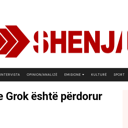
INTERVISTA
OPINION/ANALIZË
EMISIONE
KULTURË
SPORT
ARENA
e Grok është përdorur
BOTA NE FOKUS
EKONOMIKS
EMISION DEBATIV
FJALA