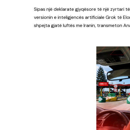
Sipas një deklarate gjyqësore të një zyrtari t
versionin e inteligjencës artificiale Grok të 
shpejta gjatë luftës me Iranin, transmeton An